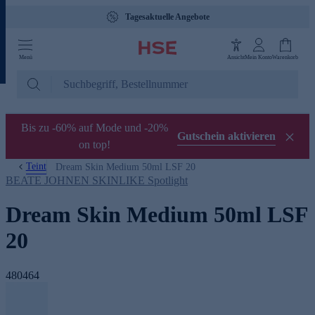
Tagesaktuelle Angebote
Menü
Ansicht
Mein Konto
Warenkorb
Bis zu -60% auf Mode und -20%
Gutschein aktivieren
on top!
Teint
Dream Skin Medium 50ml LSF 20
BEATE JOHNEN SKINLIKE Spotlight
Dream Skin Medium 50ml LSF
20
480464