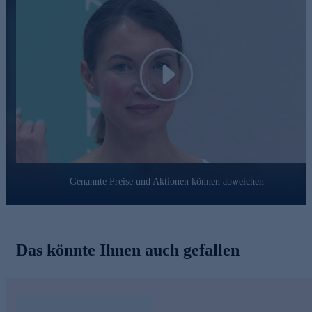
• Sorgen für ein ebenmäßiges, glattes Hautbild mit Soft-Fokus-
Effekt
Hochmolekulare Hyaluronsäure
• Spendet intensiv Feuchtigkeit
• Lässt feine Linien geglättet und die Haut sichtbar straffer
erscheinen
Play
Antioxidative & beruhigende Wirkstoffe
• Schützen vor freien Radikalen
• Unterstützen Regeneration und Hautberuhigung im Alltag
Lichtschutzfaktor 20 (LSF 20)
• Bietet täglichen Schutz vor UVA- und UVB-Strahlen
• Kein Weißeleffekt – ideal unter Make-up oder pur getragen
Genannte Preise und Aktionen können abweichen
Schenken Sie Ihrer Haut neuen Glow – jetzt bequem
bestellen.
Das könnte Ihnen auch gefallen