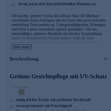
50 ml, passt sich dem individuellen Hautton an
Die leichte, getönte Textur des Dream Skin 3D Medium
verschmilzt beim Auftragen mit der Haut und passt sich dem
natürlichen Teint perfekt an. Unregelmäßigkeiten, Rötungen
und feine Linien erscheinen optisch gemildert – für ein
ebenmäßiges, glatteres Hautbild mit frischer Ausstrahlung.
Dank hochmolekularer Hyaluronsäure wird die Haut
intensiv mit Feuchtigkeit versorgt und erscheint sichtbar
geglättet. Gleichzeitig schützt der Lichtschutzfaktor 20
Mehr lesen
zuverlässig vor UVA- und UVB-Strahlen.
Beschreibung
Die seidige Formel mattiert sanft, ohne die Haut
auszutrocknen, und sorgt für ein angenehm leichtes
Hautgefühl mit natürlichem Glow. Perfekt als tägliche
Alternative zu Make-up – für strahlende Haut in nur einem
Getönte Gesichtspflege mit UV-Schutz
Schritt.
Wirkstoffe & Effekte auf einen Blick
seidig leichte Textur mit perfekter Deckkraft
versorgt intensiv mit Feuchtigkeit
Getönte Mikro-Perlen
• Passen sich dem individuellen Hautton an