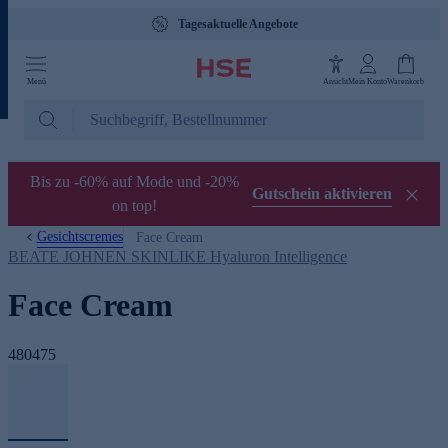
Tagesaktuelle Angebote
Menü
Ansicht
Mein Konto
Warenkorb
Bis zu -60% auf Mode und -20%
Gutschein aktivieren
on top!
Gesichtscremes
Face Cream
BEATE JOHNEN SKINLIKE Hyaluron Intelligence
Face Cream
480475