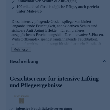
antioxidativer Schutz & Anti-Aging
100 ml – ideal für die tägliche Pflege, auch perfekt
unter Make-up
Diese intensiv pflegende Gesichtspflege kombiniert
langanhaltende Feuchtigkeit, antioxidativen Schutz und
sichtbare Anti-Aging-Effekte – für ein pralleres,
ausgeglichenes Erscheinungsbild. Der innovative 5-Phasen-
Wirkstoffkomplex spendet langanhaltende Feuchtigkeit,
wirkt tiefenwirksam und sorgt für sichtbar mehr Elastizität
und Frische. Ergänzend sorgt nährendes Jojobaöl für ein
Mehr lesen
ausbalanciertes Hautbild, beruhigt bei Unreinheiten und
schützt zuverlässig vor Umwelteinflüssen. Die leichte Textur
Beschreibung
eignet sich ideal für die tägliche Anwendung.
Die Hauptinhaltsstoffe und ihre Wirkweisen:
Gesichtscreme für intensive Lifting-
Reparin 5-Phasen-Hyaluronkomplex
und Pflegeergebnisse
Versorgt intensiv und langanhaltend mit Feuchtigkeit
Wirkt in mehreren Schichten dank unterschiedlicher
Molekülgrößen
Zeitverzögerte Abgabe für nachhaltige Glättung und
Festigkeit
intensive Feuchtigkeitsversorgung