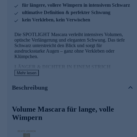
für längere, vollere Wimpern in intensivem Schwarz
ultimative Definition & perfekter Schwung
kein Verkleben, kein Verwischen
Die SPOTLIGHT Mascara verleiht intensives Volumen,
optische Verlängerung und eleganten Schwung. Das tiefe
Schwarz unterstreicht den Blick und sorgt für
ausdrucksstarke Augen – ganz ohne Verkleben oder
Klümpchen.
LÄNGER & DICHTER IN EINEM STRICH
Mehr lesen
Reis- und Carnaubawachs umhüllen jede Wimper präzise
und sorgen für Dichte und Definition – mit nur einem Strich.
Beschreibung
PFLEGEPERFEKTION MIT VITAMINEN UND
PEPTIDEN
Volume Mascara für lange, volle
Angereichert mit Panthenol, Biotinoyl-Tripeptid-1 und
Vitamin C-Derivaten stärkt die Mascara bei jeder
Wimpern
Anwendung die Wimpern vom Ansatz bis zur Spitze.
LANGANHALTEND & WISCHFEST – DEN
GANZEN TAG