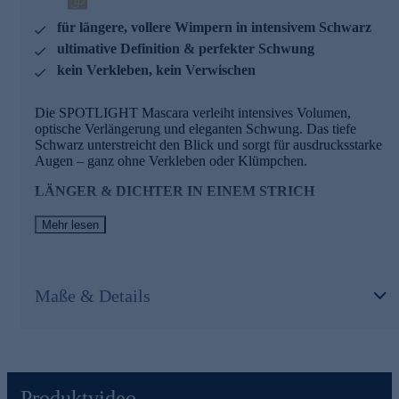
für längere, vollere Wimpern in intensivem Schwarz
Dank der wasserfesten Polymer-Technologie bleibt Ihr Look
makellos – ohne Verschmieren, Bröseln oder Nachbessern.
ultimative Definition & perfekter Schwung
kein Verkleben, kein Verwischen
Für einen Augenaufschlag der Extraklasse - jetzt
bequem online bestellen.
Die SPOTLIGHT Mascara verleiht intensives Volumen,
optische Verlängerung und eleganten Schwung. Das tiefe
Schwarz unterstreicht den Blick und sorgt für ausdrucksstarke
Augen – ganz ohne Verkleben oder Klümpchen.
LÄNGER & DICHTER IN EINEM STRICH
Reis- und Carnaubawachs umhüllen jede Wimper präzise und
Mehr lesen
sorgen für Dichte und Definition – mit nur einem Strich.
PFLEGEPERFEKTION MIT VITAMINEN UND
PEPTIDEN
Maße & Details
Angereichert mit Panthenol, Biotinoyl-Tripeptid-1 und Vitamin
C-Derivaten stärkt die Mascara bei jeder Anwendung die
Wimpern vom Ansatz bis zur Spitze.
LANGANHALTEND & WISCHFEST – DEN GANZEN
TAG
Produktvideo