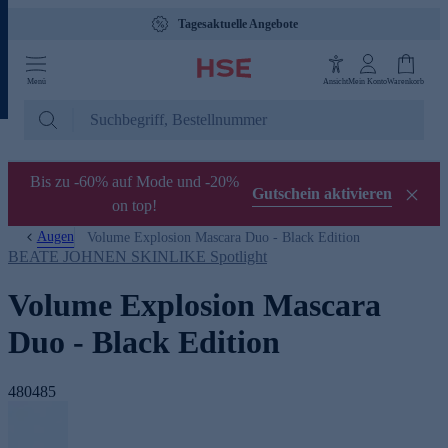
Tagesaktuelle Angebote
Menü
Ansicht
Mein Konto
Warenkorb
Bis zu -60% auf Mode und -20%
Gutschein aktivieren
on top!
Augen
Volume Explosion Mascara Duo - Black Edition
BEATE JOHNEN SKINLIKE Spotlight
Volume Explosion Mascara
Duo - Black Edition
480485