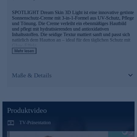
Lichtschutzfaktor 20 (LSF 20)
SPOTLIGHT Dream Skin 3D Light ist eine innovative getönte
• Bietet täglichen Schutz vor UVA- und UVB-Strahlen
Sonnenschutz-Creme mit 3-in-1-Formel aus UV-Schutz, Pflege
• Kein Weißeleffekt – ideal unter Make-up oder pur getragen
und Tönung. Die Creme verleiht ein ebenmäßiges Hautbild
und pflegt mit hydratisierenden und antioxidativen
Inhaltsstoffen. Die seidige Textur mattiert sanft und passt sich
natürlich dem Hautton an – ideal für den täglichen Schutz mit
Jetzt online sichern – für gepflegte Haut mit Glow.
Glow-Effekt.
Mehr lesen
Wirkstoffe & Effekte auf einen Blick
Getönte Mikro-Perlen
Maße & Details
• Passen sich dem individuellen Hautton an
• Kaschieren optisch Rötungen, fahle Partien und vergrößerte
Poren
• Sorgen für ein ebenmäßiges, glattes Hautbild mit Soft-Fokus-
Effekt
Hochmolekulare Hyaluronsäure
Produktvideo
• Bilder einen feuchtigkeitsspendendes Netz auf der Haut
• Strafft sichtbar und lässt feine Linien geglättet erscheinen
TV-Präsentation
Antioxidative & beruhigende Wirkstoffe
• Schützen die Hautzellen vor freien Radikalen