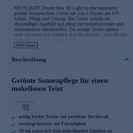
SPOTLIGHT Dream Skin 3D Light ist eine innovative
getönte Sonnenschutz-Creme mit 3-in-1-Formel aus UV-
Schutz, Pflege und Tönung. Die Creme verleiht ein
ebenmäßiges Hautbild und pflegt mit hydratisierenden und
antioxidativen Inhaltsstoffen. Die seidige Textur mattiert
sanft und passt sich natürlich dem Hautton an – ideal für den
täglichen Schutz mit Glow-Effekt.
Mehr lesen
Wirkstoffe & Effekte auf einen Blick
Beschreibung
Getönte Mikro-Perlen
• Passen sich dem individuellen Hautton an
• Kaschieren optisch Rötungen, fahle Partien und
Getönte Sonnenpflege für einen
vergrößerte Poren
• Sorgen für ein ebenmäßiges, glattes Hautbild mit Soft-
makellosen Teint
Fokus-Effekt
Hochmolekulare Hyaluronsäure
• Bilder einen feuchtigkeitsspendendes Netz auf der Haut
• Strafft sichtbar und lässt feine Linien geglättet erscheinen
seidig leichte Textur mit perfekter Deckkraft
Antioxidative & beruhigende Wirkstoffe
versorgt intensiv mit Feuchtigkeit
• Schützen die Hautzellen vor freien Radikalen
50 ml, passt sich dem individuellen Hautton an
• Unterstützen die Regeneration und Hautberuhigung