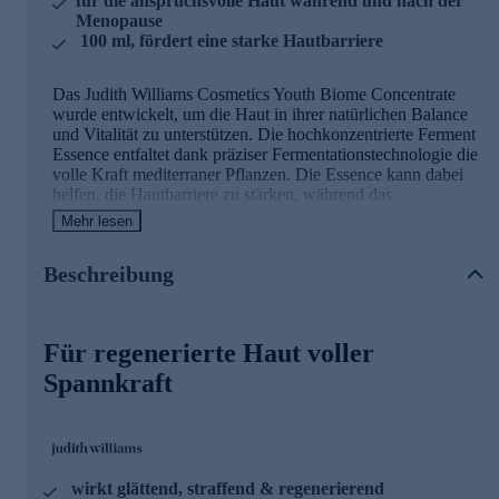
für die anspruchsvolle Haut während und nach der
Menopause
100 ml, fördert eine starke Hautbarriere
Das Judith Williams Cosmetics Youth Biome Concentrate
wurde entwickelt, um die Haut in ihrer natürlichen Balance
und Vitalität zu unterstützen. Die hochkonzentrierte Ferment
Essence entfaltet dank präziser Fermentationstechnologie die
volle Kraft mediterraner Pflanzen. Die Essence kann dabei
helfen, die Hautbarriere zu stärken, während das
Hautmikrobiom unterstützt wird. Der neue Youth Lab-
Mehr lesen
Komplex fördert die Hautregeneration, kann die Elastizität
und Spannkraft verbessern und hilft, ihre
Beschreibung
Struktur von innen heraus zu festigen.
Die Hauptinhaltsstoffe des Gesichtskonzentrats
Für regenerierte Haut voller
Ferment Essence:
Spannkraft
besteht aus zwei mediterranen fermentierten
Pflanzenextrakten (Myrte und Wilde Pistazie)
hilft das Hautmikrobiom zu erhalten und ins
Gleichgewicht zu bringen
fördert die antioxidativen Abwehrkräfte der Haut
wirkt glättend, straffend & regenerierend