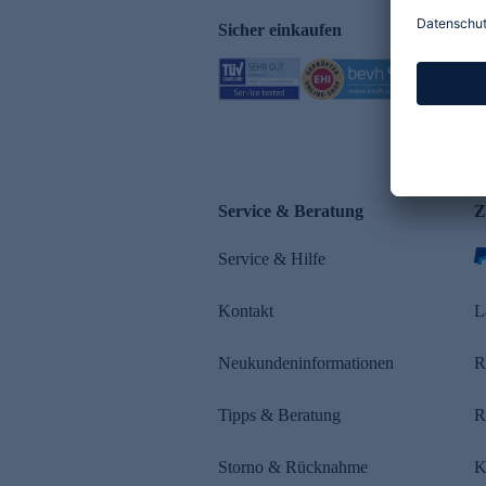
Sicher einkaufen
Service & Beratung
Z
Service & Hilfe
Kontakt
L
Neukundeninformationen
R
Tipps & Beratung
R
Storno & Rücknahme
K