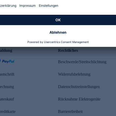
Kundenbewertung
ahlung
Rechtliches
Beschwerde/Streitschlichtung
astschrift
Widerrufsbelehrung
echnung
Datenschutzeinstellungen
atenkauf
Rücknahme Elektrogeräte
reditkarte
Barrierefreiheit