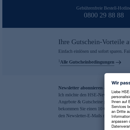
Gebührenfreie Bestell-Hotlin
0800 29 88 88
Ihre Gutschein-Vorteile a
Einfach einlösen und sofort sparen. F
1
Alle Gutscheinbedingungen
Newsletter abonnieren – 10 € Gutsch
Ich möchte den HSE-Newsletter abonni
Angebote & Gutscheine per E-Mail erh
bekommen Sie einen 10 € Gutschein. Ei
den Newsletter-E-Mails möglich.