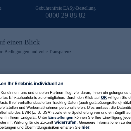
e
Gebührenfreie EASy-Bestellung
0800 29 88 82
uf einen Blick
aire Bedingungen und volle Transparenz.
ein erhalten
eren und aktuelle Trends,
E-Mail-Adresse eingeben
alten. Als Dankeschön
ne Abmeldung ist jederzeit in
Es gelten die
Datenschutzrichtlinien
un