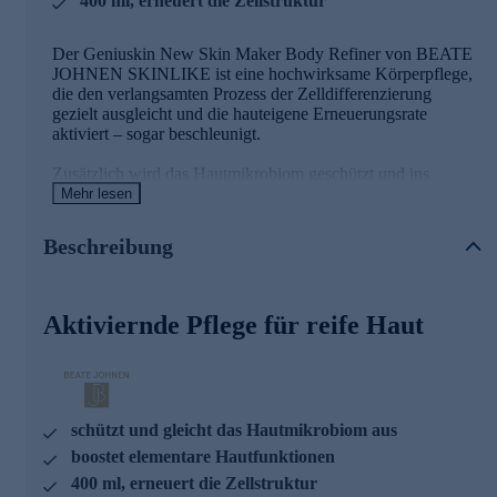
400 ml, erneuert die Zellstruktur
Der Geniuskin New Skin Maker Body Refiner von BEATE
JOHNEN SKINLIKE ist eine hochwirksame Körperpflege,
die den verlangsamten Prozess der Zelldifferenzierung
gezielt ausgleicht und die hauteigene Erneuerungsrate
aktiviert – sogar beschleunigt.
Zusätzlich wird das Hautmikrobiom geschützt und ins
Gleichgewicht gebracht. Ein spezielles Ferment in
Mehr lesen
der innovative Formulierung versorgt die Haut intensiv mit
Feuchtigkeit, indem es das Feuchtigkeitslevel nachhaltig
Beschreibung
erhöht und den Wasserverlust reduziert. Gleichzeitig wird
die Hautbarriere durch zugeführte Lipide und Proteine
gestärkt. Die Haut ist nicht nur widerstandsfähiger, sondern
auch spürbar geschmeidiger.
Aktiviernde Pflege für reife Haut
Die wichtigsten Wirkstoffe der nährenden
Bodylotion
Munapsys™
schützt und gleicht das Hautmikrobiom aus
boostet elementare Hautfunktionen
Ein innovatives Peptid zur Hautstraffung.
400 ml, erneuert die Zellstruktur