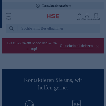
Tagesaktuelle Angebote
Menü
Ansicht
Mein Konto
Warenkorb
Bis zu -60% auf Mode und -20%
Gutschein aktivieren
on top!
Kontaktieren Sie uns, wir
helfen gerne.