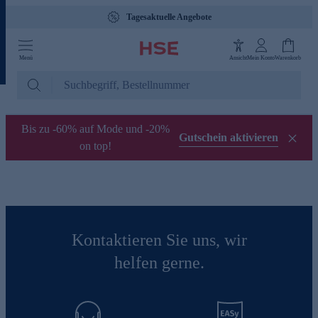
Tagesaktuelle Angebote
Menü
Ansicht
Mein Konto
Warenkorb
Bis zu -60% auf Mode und -20%
Gutschein aktivieren
on top!
Kontaktieren Sie uns, wir
helfen gerne.