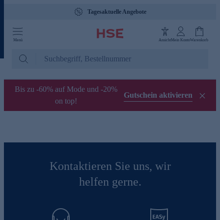
Tagesaktuelle Angebote
Menü
Ansicht
Mein Konto
Warenkorb
Bis zu -60% auf Mode und -20%
Gutschein aktivieren
on top!
Kontaktieren Sie uns, wir
helfen gerne.