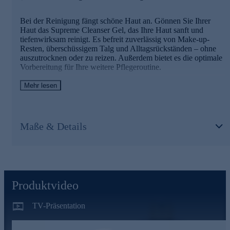
KOLLAGENFILLER:
Bei der Reinigung fängt schöne Haut an. Gönnen Sie Ihrer
Haut das Supreme Cleanser Gel, das Ihre Haut sanft und
Füllt Lücken im Collagennetzwerk auf und steigert die
tiefenwirksam reinigt. Es befreit zuverlässig von Make-up-
Anzahl der Fibroblasten.
Resten, überschüssigem Talg und Alltagsrückständen – ohne
auszutrocknen oder zu reizen. Außerdem bietet es die optimale
KOLLAGENBOOSTER:
Vorbereitung für Ihre weitere Pflegeroutine.
Boostet die hauteigene Kollagenproduktion.
Mehr lesen
Die Hauptinhaltsstoffe des Reinigungsgels und
CutiFine
seine Wirkweisen
- Reduziert die sichtbare Porenanzahl -11,7%
Linienwirkstoffe Superior Skin Science:
- Vermindert die Porengröße um -15,5%
Maße & Details
Biomimetic Vitamin C , Ellagsäure, Collagen Helix Fragmente.
Schöne Haut fängt bei der Reinigung an - jetzt bequem
online bestellen.
KOLLAGENSYNTHESE:
Vitamin C ist ein essenzielles Element (Co-Factor) bei der
Kollagensynthese innerhalb der Fibroblasten.
Produktvideo
KOLLAGENSCHUTZ:
TV-Präsentation
Ellagsäure steigert die Aufnahmefähigkeit von Vitamin C in
den Fibroblasten und verteidigt den Kollagenabbau.