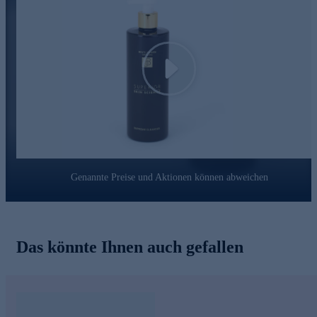
KOLLAGENFILLER:
Füllt Lücken im Collagennetzwerk auf und steigert die Anzahl
der Fibroblasten.
Play
KOLLAGENBOOSTER:
Boostet die hauteigene Kollagenproduktion.
CutiFine
- Reduziert die sichtbare Porenanzahl -11,7%
- Vermindert die Porengröße um -15,5%
Genannte Preise und Aktionen können abweichen
Schöne Haut fängt bei der Reinigung an - jetzt bequem
online bestellen.
Das könnte Ihnen auch gefallen