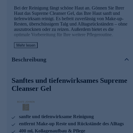
Bei der Reinigung fängt schöne Haut an. Gönnen Sie Ihrer
Haut das Supreme Cleanser Gel, das Ihre Haut sanft und
tiefenwirksam reinigt. Es befreit zuverlässig von Make-up-
Resten, überschüssigem Talg und Alltagsrückständen – ohne
auszutrocknen oder zu reizen. Außerdem bietet es die
optimale Vorbereitung für Ihre weitere Pflegeroutine.
Mehr lesen
Die Hauptinhaltsstoffe des Reinigungsgels und
seine Wirkweisen
Beschreibung
Linienwirkstoffe Superior Skin Science:
Biomimetic Vitamin C , Ellagsäure, Collagen Helix
Sanftes und tiefenwirksames Supreme
Fragmente.
Cleanser Gel
KOLLAGENSYNTHESE:
Vitamin C ist ein essenzielles Element (Co-Factor) bei der
Kollagensynthese innerhalb der Fibroblasten.
KOLLAGENSCHUTZ:
sanfte und tiefenwirksame Reinigung
entfernt Make-up Reste und Rückstände des Alltags
Ellagsäure steigert die Aufnahmefähigkeit von Vitamin C in
400 ml, Kollagenaufbau & Pflege
den Fibroblasten und verteidigt den Kollagenabbau.