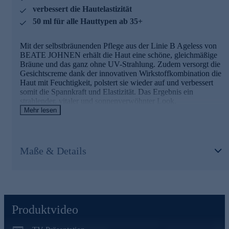
wichtigsten B-Vitamine (B7, B9, B12).
verbessert die Hautelastizität
- Kann sichtbar Unreinheiten, Hautrötung und Altersflecken
50 ml für alle Hauttypen ab 35+
lindern.
Mit der selbstbräunenden Pflege aus der Linie B Ageless von
Mit dem Wirkstoff Densorphin™
BEATE JOHNEN erhält die Haut eine schöne, gleichmäßige
Bräune und das ganz ohne UV-Strahlung. Zudem versorgt die
Densorphin™ ist ein 100 % natürlicher Wirkstoff aus einem
Gesichtscreme dank der innovativen Wirkstoffkombination die
konzentrierten Extrakt aus Mönchspfefferbeeren. Er
Haut mit Feuchtigkeit, polstert sie wieder auf und verbessert
stimuliert die Aktivität von ß-Endorphin, des körpereigenen
somit die Spannkraft und Elastizität. Das Ergebnis ein
Glücksmoleküls und DHEA. Es erhöht signifikant die
strahlender, vitaler und sonnenverwöhnter Look.
Dichte und Elastizität der Haut und hat einen Anti-Falten-
Mehr lesen
Effekt. Die DHEA-Biosynthese wird stimuliert und die
Hautelastizität verbessert.
Der besondere Wirkkomplex X50B
Online bestellen und die Haut verwöhnen.
Der hochtechnologische Wirkkomplex X50B sucht sich
Maße & Details
zielgerichtet alternde Hautzellen, bindet sich an diese und wird
von der Zelle aufgenommen. Die volle Wirkung des
Komplexes kann sich so direkt in der Zelle entfalten und hat
folgende Effekte:
- Die Elastinsynthese der Haut wird gesteigert.
- Die Kollagensynthese wird verdoppelt.
Produktvideo
- Reduktion von tiefen Falten und Mimikfalten.
- Intensivaufbau der Haut und der Zelle durch Aufnahme der