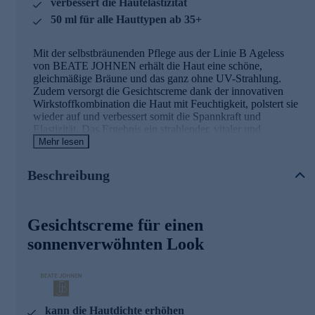
verbessert die Hautelastizität
50 ml für alle Hauttypen ab 35+
Mit der selbstbräunenden Pflege aus der Linie B Ageless
von BEATE JOHNEN erhält die Haut eine schöne,
gleichmäßige Bräune und das ganz ohne UV-Strahlung.
Zudem versorgt die Gesichtscreme dank der innovativen
Wirkstoffkombination die Haut mit Feuchtigkeit, polstert sie
wieder auf und verbessert somit die Spannkraft und
Elastizität. Das Ergebnis ein strahlender, vitaler und
sonnenverwöhnter Look.
Mehr lesen
Der besondere Wirkkomplex X50B
Beschreibung
Der hochtechnologische Wirkkomplex X50B sucht sich
zielgerichtet alternde Hautzellen, bindet sich an diese und
Gesichtscreme für einen
wird von der Zelle aufgenommen. Die volle Wirkung des
Komplexes kann sich so direkt in der Zelle entfalten und hat
sonnenverwöhnten Look
folgende Effekte:
- Die Elastinsynthese der Haut wird gesteigert.
- Die Kollagensynthese wird verdoppelt.
- Reduktion von tiefen Falten und Mimikfalten.
kann die Hautdichte erhöhen
- Intensivaufbau der Haut und der Zelle durch Aufnahme der