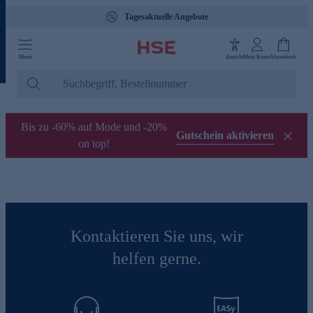
Tagesaktuelle Angebote
Menü
Ansicht
Mein Konto
Warenkorb
Bis zu -60% auf Mode und -20%
Gutschein aktivieren
on top!
Kontaktieren Sie uns, wir
helfen gerne.