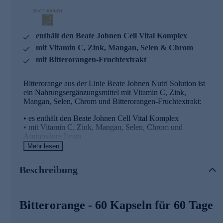
enthält den Beate Johnen Cell Vital Komplex
mit Vitamin C, Zink, Mangan, Selen & Chrom
mit Bitterorangen-Fruchtextrakt
Bitterorange aus der Linie Beate Johnen Nutri Solution ist
ein Nahrungsergänzungsmittel mit Vitamin C, Zink,
Mangan, Selen, Chrom und Bitterorangen-Fruchtextrakt:
• es enthält den Beate Johnen Cell Vital Komplex
• mit Vitamin C, Zink, Mangan, Selen, Chrom und
Aminosäure Lysin
• enthält Bitterorangen-Fruchtextrakt mit Synephrin, Chilli
Mehr lesen
Fruchtpuler und Ingwer-Wurzelpulver
Beschreibung
Dieses Beate Johnen Produkt fällt in die Kategorie
Stoffwechsel mit bestätigter Wirkung:
Vitamin C
und
Mangan
tragen zu einem normalen
Energiestoffwechsel bei.
Bitterorange - 60 Kapseln für 60 Tage
Zink
trägt zu einem normalen Säure-Basen-Stoffwechsel
bei.