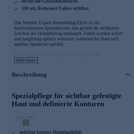
strafft die Gesichtskonturen
100 ml, Reduziert Falten sichtbar
Das Wrinkle Expert Remodeling Elixir ist ein
hochwirksames Spezialserum, das gezielt die sichtbaren
Zeichen der Hautalterung bekämpft. Falten werden sofort
und langfristig optisch reduziert, während die Haut sich
spürbar elastischer anfühlt.
Die innovative Formel regt die Kollagen- und
Elastinproduktion an und stärkt so die Haut von innen
Mehr lesen
heraus. Durch die bessere Spannkraft wirken die
Gesichtskonturen merklich gestrafft. Zudem unterstützt das
Beschreibung
Serum die Wiederherstellung der Zellbrücken, die jede
Hautzelle mit der extrazellulären Matrix verbinden – für
mehr Stabilität und ein insgesamt jugendlicheres Hautbild.
Spezialpflege für sichtbar gefestigte
So wirkt das reichhaltige Serum
Haut und definierte Konturen
Neofiller
Ein innovativer Wirkstoff, der die Stabilität der Haut stärkt,
indem er die Zellbrücken wiederherstellt.
Reaktiviert alternde Fibroblasten
spürbar bessere Hautelastizität