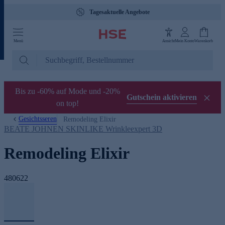
Tagesaktuelle Angebote
Menü
Ansicht
Mein Konto
Warenkorb
Bis zu -60% auf Mode und -20%
Gutschein aktivieren
on top!
Gesichtsseren
Remodeling Elixir
BEATE JOHNEN SKINLIKE Wrinkleexpert 3D
Remodeling Elixir
480622