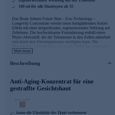
regenerierenden Wirkung auf der Zellebene
100 ml für alle Hauttypen ab 35
Das Beate Johnen Future Skin – Exo Technology –
Longevity Concentrate vereint einen hautglättenden Sofort-
Effekt mit einer tiefgreifenden, regenerierenden Wirkung auf
Zellebene. Die hochwirksame Formulierung enthält einen
Phyto-Aktivstoff, der die Telomerase in den Zellen ankurbelt
und damit den Alterungsprozess verzögern kann. Die
Fibroblasten-Aktivität kann so um ein Vielfaches gesteigert
werden und die Spannkraft der Haut verbessert.
Mehr lesen
Der Wirkstoff
Vitasource™
kann die Zellalterung durch
Beschreibung
Aktivierung des Telomerase-Gens verzögern. Bei der
Telomerase handelt es sich um ein Enzym, das der
Verkürzung der Chromosomenenden (Telomeren) im
Rahmen der Zellteilung entgegenwirkt. Infolge der
Anti-Aging-Konzentrat für eine
Intensivierung der Fibroblasten-Teilung erhält die Haut ein
gestraffte Gesichtshaut
vitaleres Aussehen.
Das revolutionäre Future Solution 2-Phasen-
Wirkprinzip
kann die Elastizität der Haut verbessern
Das Prinzip vereint die neuesten Technologien auf dem