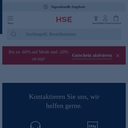
Tagesaktuelle Angebote
Menü
Ansicht
Mein Konto
Warenkorb
Bis zu -60% auf Mode und -20%
Gutschein aktivieren
on top!
Kontaktieren Sie uns, wir
helfen gerne.