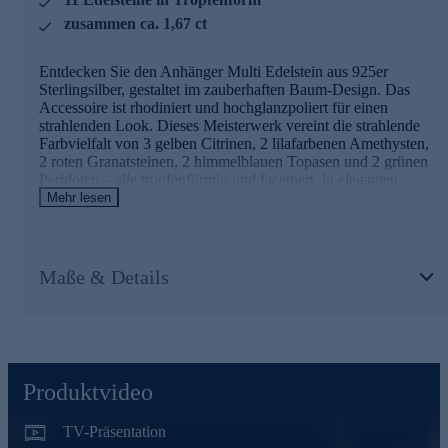
Schmuckwaren von unserer Qualitätssicherung und seitens
zusammen ca. 1,67 ct
des Lieferanten strengsten Prüfprozessen unterzogen. Unter
anderem beinhalten unsere Prüfprozesse Prüfungen auf
Konformität mit den Bestimmungen der Schweizer
Entdecken Sie den Anhänger Multi Edelstein aus 925er
Edelmetallkontrollgesetzgebung.
Sterlingsilber, gestaltet im zauberhaften Baum-Design. Das
Accessoire ist rhodiniert und hochglanzpoliert für einen
Jetzt online bestellen und Ihren Look erstrahlen lassen.
strahlenden Look. Dieses Meisterwerk vereint die strahlende
Farbvielfalt von 3 gelben Citrinen, 2 lilafarbenen Amethysten,
2 roten Granatsteinen, 2 himmelblauen Topasen und 2 grünen
Peridoten – alle tropfenförmig und facettiert, in eleganten
Krappenfassungen. Mit einem Gesamtgewicht von ca. 1,67 ct
Mehr lesen
funkeln die Steine bei jedem Lichtstrahl. Setzen Sie ein
Statement mit diesem einzigartigen Schmuckstück, das Ihre
Persönlichkeit unterstreicht und jedem Outfit einen Hauch von
Luxus verleiht.
Maße & Details
Hinweis: Die abgebildete Kette ist nicht im Lieferumfang
enthalten. Eine passende Halskette zu diesem Anhänger finden
Sie im Kettensortiment von HSE.
Eleganter Schmuck in geprüfter Qualität
Produktvideo
Was die Qualität unserer Schmuckstücke angeht, gehen wir
TV-Präsentation
keine Kompromisse ein. Aus diesem Grund werden unsere