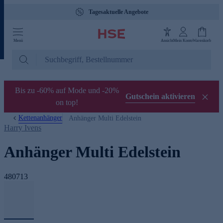
Tagesaktuelle Angebote
Menü
Ansicht
Mein Konto
Warenkorb
Bis zu -60% auf Mode und -20%
Gutschein aktivieren
on top!
Kettenanhänger
Anhänger Multi Edelstein
Harry Ivens
Anhänger Multi Edelstein
480713