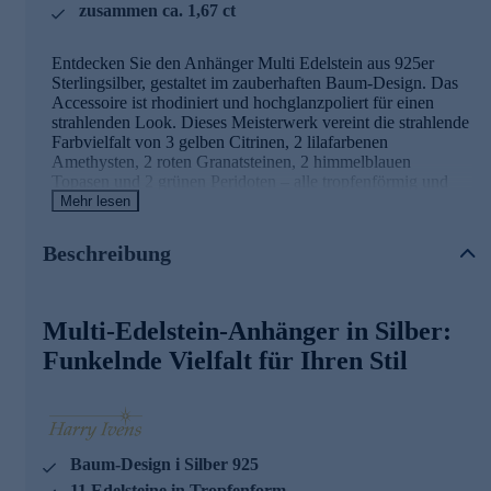
zusammen ca. 1,67 ct
Entdecken Sie den Anhänger Multi Edelstein aus 925er
Sterlingsilber, gestaltet im zauberhaften Baum-Design. Das
Accessoire ist rhodiniert und hochglanzpoliert für einen
strahlenden Look. Dieses Meisterwerk vereint die strahlende
Farbvielfalt von 3 gelben Citrinen, 2 lilafarbenen
Amethysten, 2 roten Granatsteinen, 2 himmelblauen
Topasen und 2 grünen Peridoten – alle tropfenförmig und
facettiert, in eleganten Krappenfassungen. Mit einem
Mehr lesen
Gesamtgewicht von ca. 1,67 ct funkeln die Steine bei jedem
Lichtstrahl. Setzen Sie ein Statement mit diesem
Beschreibung
einzigartigen Schmuckstück, das Ihre Persönlichkeit
unterstreicht und jedem Outfit einen Hauch von Luxus
verleiht.
Multi-Edelstein-Anhänger in Silber:
Hinweis: Die abgebildete Kette ist nicht im Lieferumfang
Funkelnde Vielfalt für Ihren Stil
enthalten. Eine passende Halskette zu diesem Anhänger
finden Sie im Kettensortiment von HSE.
Eleganter Schmuck in geprüfter Qualität
Baum-Design i Silber 925
Was die Qualität unserer Schmuckstücke angeht, gehen wir
keine Kompromisse ein. Aus diesem Grund werden unsere
11 Edelsteine in Tropfenform