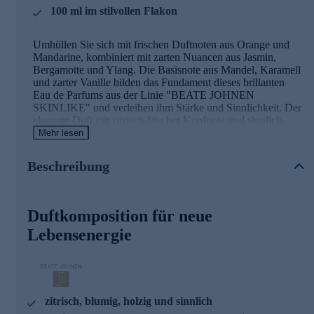
100 ml im stilvollen Flakon
Umhüllen Sie sich mit frischen Duftnoten aus Orange und
Mandarine, kombiniert mit zarten Nuancen aus Jasmin,
Bergamotte und Ylang. Die Basisnote aus Mandel, Karamell
und zarter Vanille bilden das Fundament dieses brillanten
Eau de Parfums aus der Linie "BEATE JOHNEN
SKINLIKE" und verleihen ihm Stärke und Sinnlichkeit. Der
elegante Duft mit zitrisch-frischer Kopfnote und sinnlich-
blumigem Herzen ist geeignet für alle, die ein modernes,
Mehr lesen
raffiniertes Dufterlebnis mit Tiefe und Leichtigkeit suchen.
Ideal für den Alltag und den besonderen Moment. Sorgfältig
Beschreibung
ausgewählte Duftkomponenten ergeben eine facettenreiche
Komposition.
Gleich online bestellen und in ein neues Dufterlebnis
Duftkomposition für neue
eintauchen.
Lebensenergie
zitrisch, blumig, holzig und sinnlich