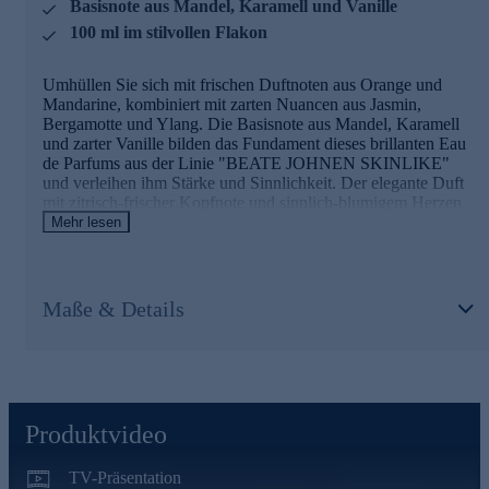
Basisnote aus Mandel, Karamell und Vanille
100 ml im stilvollen Flakon
Umhüllen Sie sich mit frischen Duftnoten aus Orange und
Mandarine, kombiniert mit zarten Nuancen aus Jasmin,
Bergamotte und Ylang. Die Basisnote aus Mandel, Karamell
und zarter Vanille bilden das Fundament dieses brillanten Eau
de Parfums aus der Linie "BEATE JOHNEN SKINLIKE"
und verleihen ihm Stärke und Sinnlichkeit. Der elegante Duft
mit zitrisch-frischer Kopfnote und sinnlich-blumigem Herzen
ist geeignet für alle, die ein modernes, raffiniertes Dufterlebnis
Mehr lesen
mit Tiefe und Leichtigkeit suchen. Ideal für den Alltag und den
besonderen Moment. Sorgfältig ausgewählte Duftkomponenten
ergeben eine facettenreiche Komposition.
Maße & Details
Gleich online bestellen und in ein neues Dufterlebnis
eintauchen.
Produktvideo
TV-Präsentation