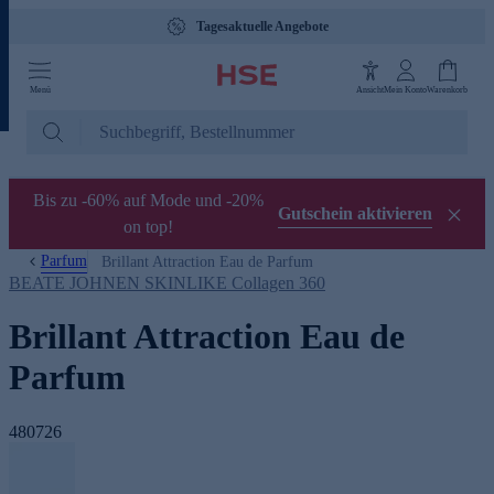
Tagesaktuelle Angebote
Menü
Ansicht
Mein Konto
Warenkorb
Bis zu -60% auf Mode und -20%
Gutschein aktivieren
on top!
Parfum
Brillant Attraction Eau de Parfum
BEATE JOHNEN SKINLIKE Collagen 360
Brillant Attraction Eau de
Parfum
480726