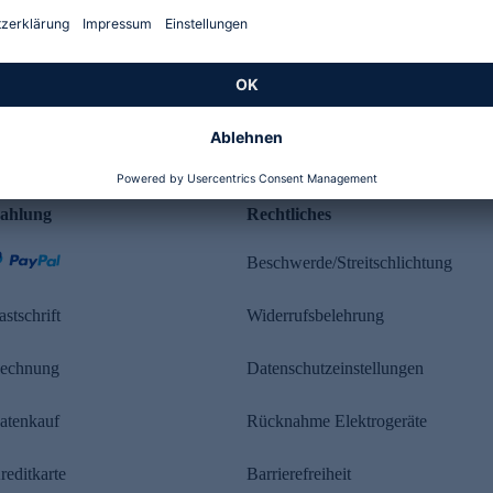
Kundenbewertung
ahlung
Rechtliches
Beschwerde/Streitschlichtung
astschrift
Widerrufsbelehrung
echnung
Datenschutzeinstellungen
atenkauf
Rücknahme Elektrogeräte
reditkarte
Barrierefreiheit