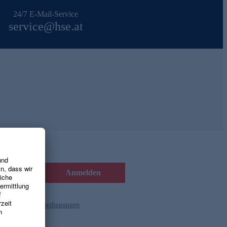
24/7 E-Mail-Service
service@hse.at
Anmelden
d die
Gutscheinbedingungen