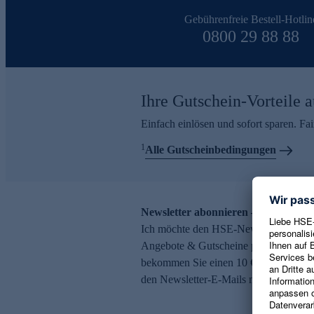
Gebührenfreie Bestell-Hotlin
0800 29 88 88
Ihre Gutschein-Vorteile a
Einfach einlösen und sofort sparen. F
1
Alle Gutscheinbedingungen
Newsletter abonnieren – 10 € Gutsch
Ich möchte den HSE-Newsletter abonni
Angebote & Gutscheine per E-Mail erh
bekommen Sie einen 10 € Gutschein. Ei
den Newsletter-E-Mails möglich.