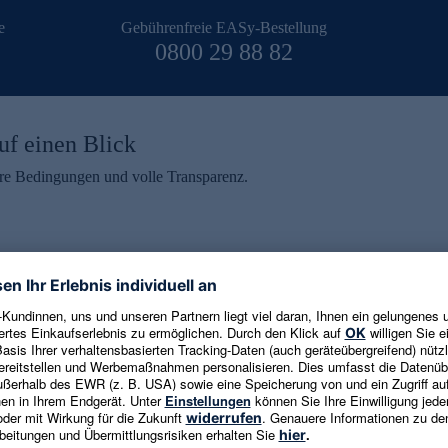
e
Gebührenfreie EASy-Bestellung
0800 29 88 82
uf einen Blick
aire Bedingungen und volle Transparenz.
ein erhalten
eren und aktuelle Trends,
E-Mail-Adresse eingeben
alten. Als Dankeschön
ne Abmeldung ist jederzeit in
Es gelten die
Datenschutzrichtlinien
un