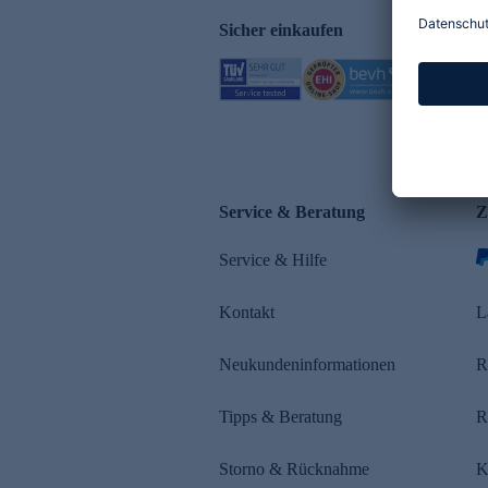
Sicher einkaufen
Service & Beratung
Z
Service & Hilfe
Kontakt
L
Neukundeninformationen
R
Tipps & Beratung
R
Storno & Rücknahme
K