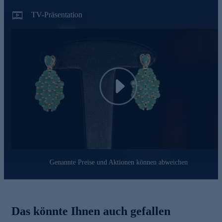
Lieferanten strengsten Prüfprozessen unterzogen. Unter
anderem beinhalten unsere Prüfprozesse Prüfungen auf
TV-Präsentation
Konformität mit den Bestimmungen der Schweizer
Edelmetallkontrollgesetzgebung.
Gönnen Sie sich jetzt dieses funkelnde Highlight und
bestellen Sie hier online.
Play
Genannte Preise und Aktionen können abweichen
Das könnte Ihnen auch gefallen