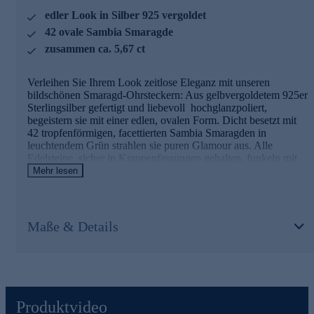
anderem beinhalten unsere Prüfprozesse Prüfungen auf
edler Look in Silber 925 vergoldet
Konformität mit den Bestimmungen der Schweizer
Edelmetallkontrollgesetzgebung.
42 ovale Sambia Smaragde
zusammen ca. 5,67 ct
Gönnen Sie sich jetzt dieses funkelnde Highlight und
bestellen Sie hier online.
Verleihen Sie Ihrem Look zeitlose Eleganz mit unseren
bildschönen Smaragd-Ohrsteckern: Aus gelbvergoldetem 925er
Sterlingsilber gefertigt und liebevoll hochglanzpoliert,
begeistern sie mit einer edlen, ovalen Form. Dicht besetzt mit
42 tropfenförmigen, facettierten Sambia Smaragden in
leuchtendem Grün strahlen sie puren Glamour aus. Alle
Edelsteine, sicher in Krappenfassungen gehalten, funkeln mit
einem Gesamtgewicht von ca. 5,67 ct. Perfekt für besondere
Mehr lesen
Anlässe oder um Ihren Alltag mit luxuriösem Charme zu
bereichern. Diese Ohrstecker unterstreichen die Eleganz Ihrer
Stylings auf raffinierte Art und Weise und sorgen für
unübersehbare Eye-Catcher-Effekte.
Maße & Details
Eleganter Schmuck in geprüfter Qualität
Was die Qualität unserer Schmuckstücke angeht, gehen wir
keine Kompromisse ein. Aus diesem Grund werden unsere
Schmuckwaren von unserer Qualitätssicherung und seitens des
Produktvideo