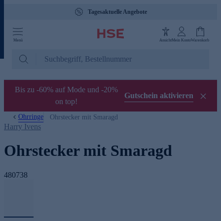
Tagesaktuelle Angebote
Menü
Ansicht
Mein Konto
Warenkorb
Bis zu -60% auf Mode und -20%
Gutschein aktivieren
on top!
Ohrringe
Ohrstecker mit Smaragd
Harry Ivens
Ohrstecker mit Smaragd
480738