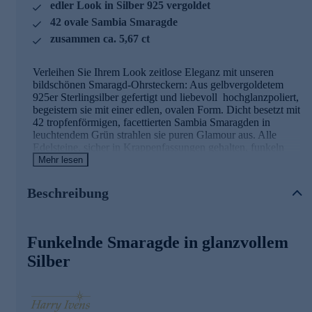
edler Look in Silber 925 vergoldet
42 ovale Sambia Smaragde
zusammen ca. 5,67 ct
Verleihen Sie Ihrem Look zeitlose Eleganz mit unseren
bildschönen Smaragd-Ohrsteckern: Aus gelbvergoldetem
925er Sterlingsilber gefertigt und liebevoll hochglanzpoliert,
begeistern sie mit einer edlen, ovalen Form. Dicht besetzt mit
42 tropfenförmigen, facettierten Sambia Smaragden in
leuchtendem Grün strahlen sie puren Glamour aus. Alle
Edelsteine, sicher in Krappenfassungen gehalten, funkeln
mit einem Gesamtgewicht von ca. 5,67 ct. Perfekt für
Mehr lesen
besondere Anlässe oder um Ihren Alltag mit luxuriösem
Charme zu bereichern. Diese Ohrstecker unterstreichen die
Beschreibung
Eleganz Ihrer Stylings auf raffinierte Art und Weise und
sorgen für unübersehbare Eye-Catcher-Effekte.
Funkelnde Smaragde in glanzvollem
Eleganter Schmuck in geprüfter Qualität
Silber
Was die Qualität unserer Schmuckstücke angeht, gehen wir
keine Kompromisse ein. Aus diesem Grund werden unsere
Schmuckwaren von unserer Qualitätssicherung und seitens
des Lieferanten strengsten Prüfprozessen unterzogen. Unter