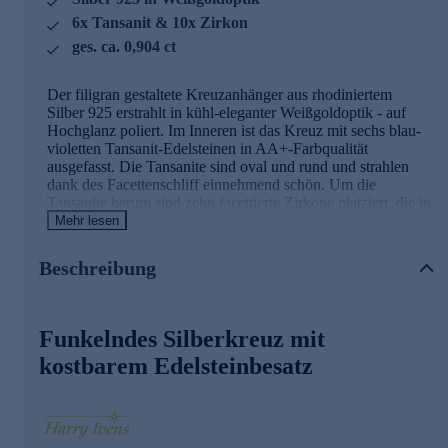
6x Tansanit & 10x Zirkon
ges. ca. 0,904 ct
Der filigran gestaltete Kreuzanhänger aus rhodiniertem
Silber 925 erstrahlt in kühl-eleganter Weißgoldoptik - auf
Hochglanz poliert. Im Inneren ist das Kreuz mit sechs blau-
violetten Tansanit-Edelsteinen in AA+-Farbqualität
ausgefasst. Die Tansanite sind oval und rund und strahlen
dank des Facettenschliff einnehmend schön. Um die
Tansanite herum sind zehn facettierte Zirkone platziert, die in
strahlendem Weiß perfekt mit dem Blau-Violett der
Mehr lesen
Tansanite harmonieren. Der einzigartige Edelstein-Anhänger
wird in Ihrem Ausschnitt zum unwiderstehlichen Hingucker.
Beschreibung
Hinweis: Die abgebildete Kette ist nicht im Lieferumfang
enthalten. Passende Ketten zu diesem Anhänger finden Sie
im Halskettensortiment gleich hier bei HSE.de.
Funkelndes Silberkreuz mit
kostbarem Edelsteinbesatz
Ihr Vorteil: Schmuck in geprüfter Top-
Qualität
Was die Qualität unserer Schmuckstücke angeht, gehen wir
keine Kompromisse ein. Unsere Schmuckwaren durchlaufen