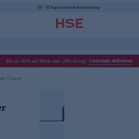
30 Tage kostenfreie Rücksendung
Gutschein aktivieren
Bis zu -60% auf Mode und -20% on top!
der Cleanser
er