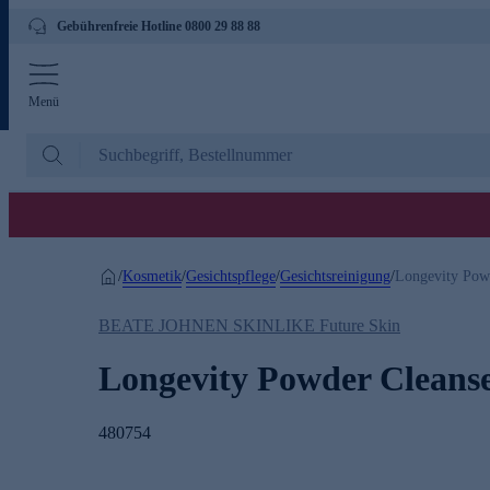
Gebührenfreie Hotline 0800 29 88 88
Menü
Kosmetik
Gesichtspflege
Gesichtsreinigung
/
/
/
/
Longevity Pow
BEATE JOHNEN SKINLIKE Future Skin
Longevity Powder Cleans
480754