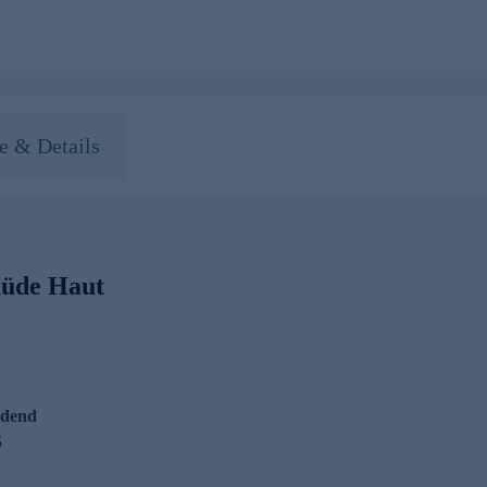
 & Details
müde Haut
ndend
5