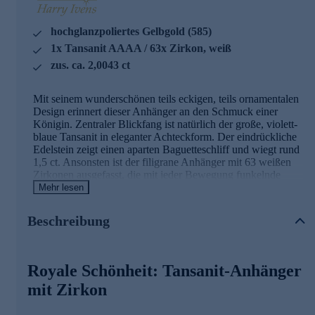
hochglanzpoliertes Gelbgold (585)
1x Tansanit AAAA / 63x Zirkon, weiß
zus. ca. 2,0043 ct
Mit seinem wunderschönen teils eckigen, teils ornamentalen
Design erinnert dieser Anhänger an den Schmuck einer
Königin. Zentraler Blickfang ist natürlich der große, violett-
blaue Tansanit in eleganter Achteckform. Der eindrückliche
Edelstein zeigt einen aparten Baguetteschliff und wiegt rund
1,5 ct. Ansonsten ist der filigrane Anhänger mit 63 weißen
Zirkonen ausgefasst, die mit jeder Bewegung funkelnde
Lichtakzente zaubern. Als Legierung wurde edles Gelbgold
Mehr lesen
gewählt (585).
Beschreibung
Hinweis: Eine passende Halskette zu diesem Anhänger
finden Sie im Kettensortiment von HSE.
Schmuck in geprüfter Qualität
Royale Schönheit: Tansanit-Anhänger
mit Zirkon
Was die Qualität unserer Schmuckstücke angeht, gehen wir
keine Kompromisse ein. Aus diesem Grund werden unsere