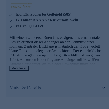
Schmuckwaren von unserer Qualitätssicherung und seitens
des Lieferanten strengsten Prüfprozessen unterzogen. Unter
anderem beinhalten unsere Prüfprozesse Prüfungen auf
hochglanzpoliertes Gelbgold (585)
Konformität mit den Bestimmungen der Schweizer
Edelmetallkontrollgesetzgebung.
1x Tansanit AAAA / 63x Zirkon, weiß
zus. ca. 2,0043 ct
Ein hinreißender Edelsteinschmuck für viele Anlässe.
Jetzt bequem und sicher online bestellen.
Mit seinem wunderschönen teils eckigen, teils ornamentalen
Design erinnert dieser Anhänger an den Schmuck einer
Königin. Zentraler Blickfang ist natürlich der große, violett-
blaue Tansanit in eleganter Achteckform. Der eindrückliche
Edelstein zeigt einen aparten Baguetteschliff und wiegt rund
1,5 ct. Ansonsten ist der filigrane Anhänger mit 63 weißen
Zirkonen ausgefasst, die mit jeder Bewegung funkelnde
Lichtakzente zaubern. Als Legierung wurde edles Gelbgold
Mehr lesen
gewählt (585).
Hinweis: Eine passende Halskette zu diesem Anhänger finden
Sie im Kettensortiment von HSE.
Maße & Details
Schmuck in geprüfter Qualität
Was die Qualität unserer Schmuckstücke angeht, gehen wir