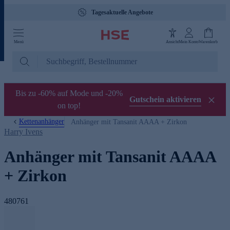
Tagesaktuelle Angebote
Menü
Ansicht
Mein Konto
Warenkorb
Bis zu -60% auf Mode und -20%
Gutschein aktivieren
on top!
Kettenanhänger
Anhänger mit Tansanit AAAA + Zirkon
Harry Ivens
Anhänger mit Tansanit AAAA
+ Zirkon
480761