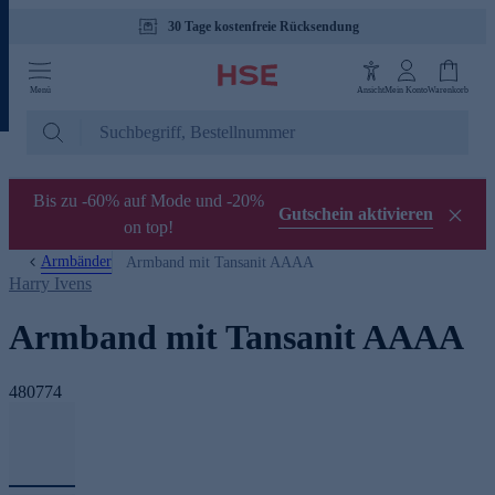
Tagesaktuelle Angebote
Menü
Ansicht
Mein Konto
Warenkorb
Bis zu -60% auf Mode und -20%
Gutschein aktivieren
on top!
Armbänder
Armband mit Tansanit AAAA
Harry Ivens
Armband mit Tansanit AAAA
480774