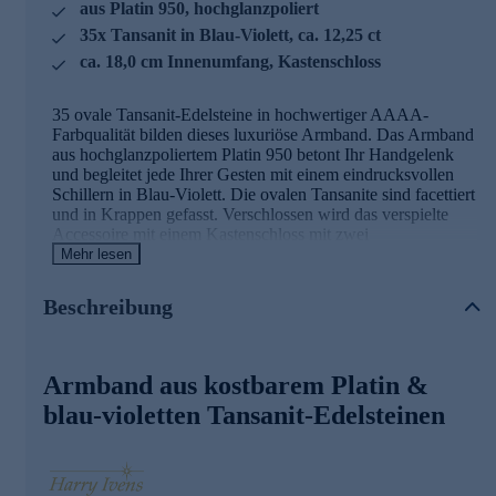
aus Platin 950, hochglanzpoliert
35x Tansanit in Blau-Violett, ca. 12,25 ct
ca. 18,0 cm Innenumfang, Kastenschloss
35 ovale Tansanit-Edelsteine in hochwertiger AAAA-
Farbqualität bilden dieses luxuriöse Armband. Das Armband
aus hochglanzpoliertem Platin 950 betont Ihr Handgelenk
und begleitet jede Ihrer Gesten mit einem eindrucksvollen
Schillern in Blau-Violett. Die ovalen Tansanite sind facettiert
und in Krappen gefasst. Verschlossen wird das verspielte
Accessoire mit einem Kastenschloss mit zwei
Sicherheitsachten. Eine exquisite Bereicherung für jeden
Mehr lesen
Look und jeden Anlass.
Beschreibung
Ihr Vorteil: Schmuck in geprüfter Top-
Qualität
Armband aus kostbarem Platin &
Was die Qualität unserer Schmuckstücke angeht, gehen wir
keine Kompromisse ein. Unsere Schmuckwaren durchlaufen
blau-violetten Tansanit-Edelsteinen
in unserer Qualitätssicherung sowie seitens unserer
Lieferanten strengste Prüfprozesse. Unter anderem gehört
dazu die Prüfung auf Konformität mit den Bestimmungen
der Schweizer Edelmetallkontrollgesetzgebung.