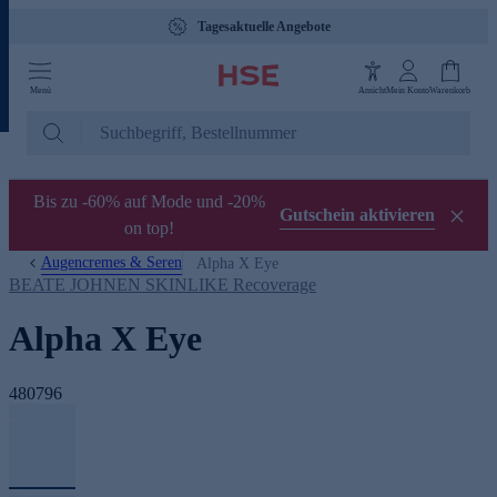
Tagesaktuelle Angebote
Menü
Ansicht
Mein Konto
Warenkorb
Bis zu -60% auf Mode und -20%
Gutschein aktivieren
on top!
Augencremes & Seren
Alpha X Eye
BEATE JOHNEN SKINLIKE Recoverage
Alpha X Eye
480796