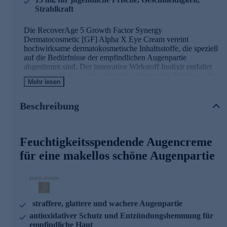
Strahlkraft
Die RecoverAge 5 Growth Factor Synergy
Dermatocosmetic [GF] Alpha X Eye Cream vereint
hochwirksame dermatokosmetische Inhaltsstoffe, die speziell
auf die Bedürfnisse der empfindlichen Augenpartie
abgestimmt sind. Der innovative Wirkstoff Inolixir entfaltet
eine antioxidative und entzündungshemmende Wirkung, die
Mehr lesen
das natürliche Schutzsystem der Haut stärkt und für eine
sichtbar straffere, glattere und wachere Augenpartie sorgt.
Die Alpha X Eye Cream eignet sich perfekt für die tägliche
Beschreibung
Anwendung und schenkt der Augenpartie neue Frische,
Geschmeidigkeit und ein jugendliches Strahlen.
Feuchtigkeitsspendende Augencreme
Die Inhaltsstoffe der Augencreme und seine
für eine makellos schöne Augenpartie
Wirkweisen
Inolixir
Stärkt das natürliche Schutzsystem empfindlicher Haut
Mildert sichtbare Anzeichen von Müdigkeit in der
straffere, glattere und wachere Augenpartie
Augenpartie
antioxidativer Schutz und Entzündungshemmung für
Fördert eine glattere, straffere Hautstruktur
empfindliche Haut
Wirkt antioxidativ und entzündungshemmend