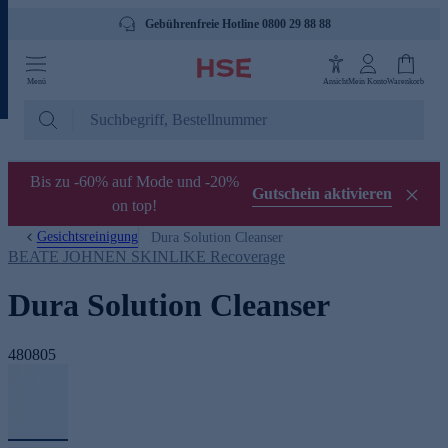
Gebührenfreie Hotline 0800 29 88 88
Menü
Ansicht
Mein Konto
Warenkorb
Bis zu -60% auf Mode und -20%
Gutschein aktivieren
on top!
Gesichtsreinigung
Dura Solution Cleanser
BEATE JOHNEN SKINLIKE Recoverage
Dura Solution Cleanser
480805