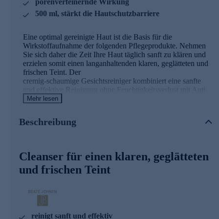
porenverfeinernde Wirkung
500 ml, stärkt die Hautschutzbarriere
Eine optimal gereinigte Haut ist die Basis für die
Wirkstoffaufnahme der folgenden Pflegeprodukte. Nehmen
Sie sich daher die Zeit Ihre Haut täglich sanft zu klären und
erzielen somit einen langanhaltenden klaren, geglätteten und
frischen Teint. Der
cremig-schaumige Gesichtsreiniger kombiniert eine sanfte
und effektive Reinigung ohne Feuchtigkeitsverlust mit Anti-
Aging-Effekt, der kleine Unebenheiten und Fältchen optisch
Mehr lesen
reduziert und die Hautschutzbarriere stärkt.
Beschreibung
Der Hauptwirkstoff im Cleanser
DuraQuench™IQ:
Cleanser für einen klaren, geglätteten
Ein wirksamer Feuchtigkeitskomplex, der mit Hilfe eines
und frischen Teint
doppelten Mechanismus eine intelligente Strukturschicht
auf der Hautoberfläche bildet.
Spendet und bindet intensiv Feuchtigkeit
Stärkt die natürliche Hautschutzbarriere
Verhindert somit zusätzlich den Feuchtigkeitsverlust
reinigt sanft und effektiv