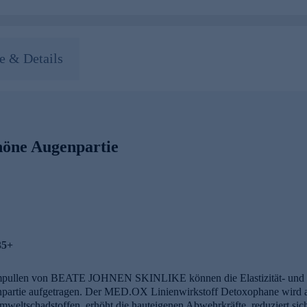
 & Details
höne Augenpartie
35+
llen von BEATE JOHNEN SKINLIKE können die Elastizität- und Wid
npartie aufgetragen. Der MED.OX Linienwirkstoff Detoxophane wird a
mweltschadstoffen, erhöht die hauteigenen Abwehrkräfte, reduziert s