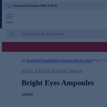
Gebührenfreie Hotline 0800 29 88 88
Menü
Kosmetik
Gesichtspflege
Augencremes & Seren
/
/
/
/
Bright Ey
BEATE JOHNEN SKINLIKE Med.Ox
Bright Eyes Ampoules
480808