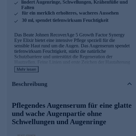
lindert Augenringe, Schwellungen, Krähenfüße und
Falten
für ein merklich erholteres, wacheres Aussehen
30 ml, spendet tiefenwirksam Feuchtigkeit
Das Beate Johnen RecoverAge 5 Growth Factor Synergy
Eye Elixir bietet eine intensive Pflege speziell für die
sensible Haut rund um die Augen. Das Augenserum spendet
tiefenwirksam Feuchtigkeit, stärkt die natürliche
Schutzbarriere und unterstützt die Regeneration der
Hautzellen. Feine Linien und erste Zeichen der Hautalterung
werden gemildert, die Augenpartie erscheint sichtbar straffer
Mehr lesen
und glatter. Durch seine antioxidativen und beruhigenden
Eigenschaften schützt das Elixir vor äußeren Einflüssen und
Beschreibung
sorgt für ein frisches, waches Aussehen. Die leichte,
angenehm zarte Textur zieht schnell ein, ohne zu fetten, und
hinterlässt ein geschmeidiges Hautgefühl.
Pflegendes Augenserum für eine glatte
Der Hauptinhaltsstoff des Augenserums und
und wache Augenpartie ohne
seine Wirkweise
Schwellungen und Augenringe
PEP-EYE