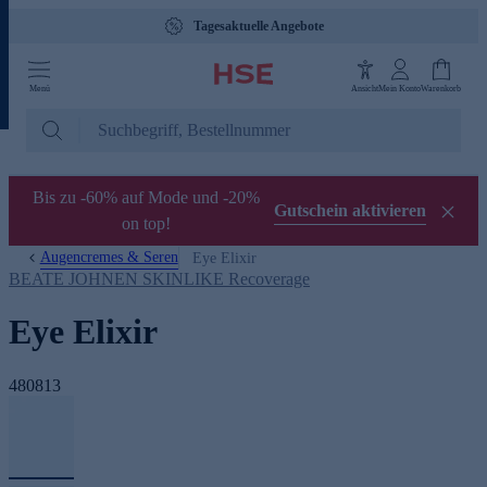
Tagesaktuelle Angebote
Menü
Ansicht
Mein Konto
Warenkorb
Bis zu -60% auf Mode und -20%
Gutschein aktivieren
on top!
Augencremes & Seren
Eye Elixir
BEATE JOHNEN SKINLIKE Recoverage
Eye Elixir
480813