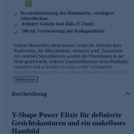
Re-strukturierung der Hautmatrix, verringert
Altersflecken
definiert Gesicht und Hals (Y-Zone)
100 ml, Verbesserung der Kollagendichte
Unsere Hautzellen altern massiv, wenn die Aktivität ihrer
Kraftwerke, die Mitochodrien, reduziert wird. Zusammen
mit externen Stressfaktoren werden die Fibroblasten in der
Haut geschwächt, reaktive Sauerstoffspezies (freie Radikale)
entstehen und es kommt zu einer weiter verringerten
Energieversorgung. Das neue Beate Johnen RecoverAge Y-
Shape Power Elixir füllt die Energiereserven der Zellen
Mehr lesen
wieder auf und bringt den mitochondrialen Metabolismus
wieder in Schwung. Die Haut wird restrukturiert, die Matrix
Beschreibung
verbessert, Altersflecken verringert und Falten am Hals
werden sichtbar gestrafft, sodass der sogenannte ""Y-
Shape"" wiederhergestellt wird.
Y-Shape Power Elixir für definierte
Die Inhaltsstoffe des Y-Shape Power Elixirs
Gesichtskonturen und ein makelloses
und seine Wirkweisen
Hautbild