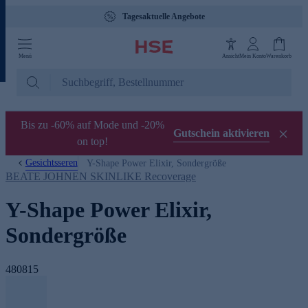
Tagesaktuelle Angebote
Menü
Ansicht
Mein Konto
Warenkorb
Bis zu -60% auf Mode und -20%
Gutschein aktivieren
on top!
Gesichtsseren
Y-Shape Power Elixir, Sondergröße
BEATE JOHNEN SKINLIKE Recoverage
Y-Shape Power Elixir,
Sondergröße
480815