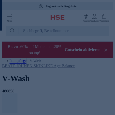
Tagesaktuelle Angebote
Menü
Ansicht
Mein Konto
Warenkorb
Bis zu -60% auf Mode und -20%
Gutschein aktivieren
on top!
Intimpflege
V-Wash
BEATE JOHNEN SKINLIKE Age Balance
V-Wash
480858