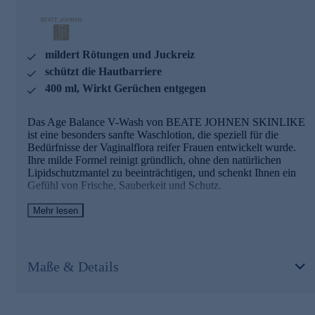
gemildert, während die Hautbarriere und die natürliche
Widerstandskraft der Haut unterstützt werden.
Schließlich spendet und bindet Hyaluronsäure langfristig
Feuchtigkeit – für ein angenehm gepflegtes und
mildert Rötungen und Juckreiz
ausgeglichenes Gefühl nach jeder Anwendung.
schützt die Hautbarriere
400 ml, Wirkt Gerüchen entgegen
Pflegenden und beruhigende Wirkstoffe
Das Age Balance V-Wash von BEATE JOHNEN SKINLIKE
Hyaluronsäure
ist eine besonders sanfte Waschlotion, die speziell für die
Ein 100 % natürlicher, bioverfügbarer Wirkstoff.
Bedürfnisse der Vaginalflora reifer Frauen entwickelt wurde.
Ihre milde Formel reinigt gründlich, ohne den natürlichen
Spendet und bindet intensiv Feuchtigkeit in allen
Lipidschutzmantel zu beeinträchtigen, und schenkt Ihnen ein
Hautschichten
Gefühl von Frische, Sauberkeit und Schutz.
Hemmt den Feuchtigkeitsverlust
Polstert das Bindegewebe auf
Ihre pH-regulierende Wirkung hilft, das empfindliche
Mehr lesen
Gleichgewicht der Haut im Intimbereich zu bewahren.
Biolin
Hautirritationen, Juckreiz und Rötungen werden spürbar
gemildert, während die Hautbarriere und die natürliche
Ein Hautschutz-Komplex, der die Hautbarriere
Widerstandskraft der Haut unterstützt werden.
Maße & Details
wiederherstellt.
Schließlich spendet und bindet Hyaluronsäure langfristig
Lindert Juckreiz
Feuchtigkeit – für ein angenehm gepflegtes und ausgeglichenes
Wirkt Rötungen entgegen
Gefühl nach jeder Anwendung.