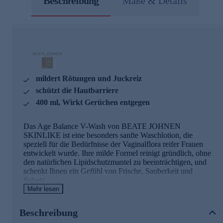
Beschreibung
Maße & Details
mildert Rötungen und Juckreiz
schützt die Hautbarriere
400 ml, Wirkt Gerüchen entgegen
Das Age Balance V-Wash von BEATE JOHNEN
SKINLIKE ist eine besonders sanfte Waschlotion, die
speziell für die Bedürfnisse der Vaginalflora reifer Frauen
entwickelt wurde. Ihre milde Formel reinigt gründlich, ohne
den natürlichen Lipidschutzmantel zu beeinträchtigen, und
schenkt Ihnen ein Gefühl von Frische, Sauberkeit und
Schutz.
Mehr lesen
Ihre pH-regulierende Wirkung hilft, das empfindliche
Gleichgewicht der Haut im Intimbereich zu bewahren.
Beschreibung
Hautirritationen, Juckreiz und Rötungen werden spürbar