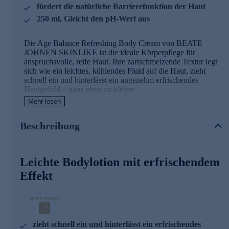
fördert die natürliche Barrierefunktion der Haut
250 ml, Gleicht den pH-Wert aus
Die Age Balance Refreshing Body Cream von BEATE
JOHNEN SKINLIKE ist die ideale Körperpflege für
anspruchsvolle, reife Haut. Ihre zartschmelzende Textur legt
sich wie ein leichtes, kühlendes Fluid auf die Haut, zieht
schnell ein und hinterlässt ein angenehm erfrischendes
Hautgefühl – ganz ohne zu kleben.
Mehr lesen
Die besonders verträgliche Formulierung gleicht den pH-
Wert Ihrer Haut am ganzen Körper aus. Biotin unterstützt die
Beschreibung
natürliche Barrierefunktion der Haut, während reichhaltige
Wirkstoffe den Feuchtigkeitshaushalt spürbar optimieren –
für ein glattes, geschmeidiges Hautbild.
Leichte Bodylotion mit erfrischendem
Die optimale Pflegeformel für reife Haut
Effekt
Vitamin B7 (Biotin)
Ein wertvolles Schönheitsvitamin für Haut, Haare und Nägel
Unterstützt wichtige Stoffwechselprozesse
zieht schnell ein und hinterlässt ein erfrischendes