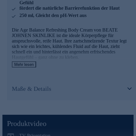
Versorgt die Haut mit schützenden Lipiden
Gefühl
Verbessert den Feuchtigkeitsgehalt der Haut
fördert die natürliche Barrierefunktion der Haut
Wirkt Trockenheit und Faltenbildung entgegen
250 ml, Gleicht den pH-Wert aus
Hilft, Feuchtigkeit zu binden
Milchsäure
Die Age Balance Refreshing Body Cream von BEATE
JOHNEN SKINLIKE ist die ideale Körperpflege für
Regenerierende, organische Säure.
anspruchsvolle, reife Haut. Ihre zartschmelzende Textur legt
sich wie ein leichtes, kühlendes Fluid auf die Haut, zieht
Reguliert die Hautverhornung
schnell ein und hinterlässt ein angenehm erfrischendes
Gleicht den pH-Wert der Haut aus
Hautgefühl – ganz ohne zu kleben.
Wirkt porenverfeinernd
Mehr lesen
Die besonders verträgliche Formulierung gleicht den pH-Wert
WELLAGYL®
Ihrer Haut am ganzen Körper aus. Biotin unterstützt die
natürliche Barrierefunktion der Haut, während reichhaltige
Ein gezielt entwickelter Wirkstoff für die Haut in der
Wirkstoffe den Feuchtigkeitshaushalt spürbar optimieren – für
mittleren Lebensphase.
Maße & Details
ein glattes, geschmeidiges Hautbild.
Verhindert das Ausdünnen der Epidermis (der oberen
Hautschicht)
Die optimale Pflegeformel für reife Haut
Stärkt das Bindegewebe
Fördert Festigkeit, Feuchtigkeitsgehalt, Leuchtkraft und
Vitamin B7 (Biotin)
Elastizität der Haut
Produktvideo
Ein wertvolles Schönheitsvitamin für Haut, Haare und Nägel
PhytoAge™
Unterstützt wichtige Stoffwechselprozesse
TV-Präsentation