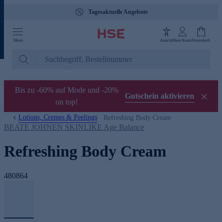
Tagesaktuelle Angebote
Menü
Ansicht
Mein Konto
Warenkorb
Bis zu -60% auf Mode und -20%
Gutschein aktivieren
on top!
Lotions, Cremes & Peelings
Refreshing Body Cream
BEATE JOHNEN SKINLIKE Age Balance
Refreshing Body Cream
480864