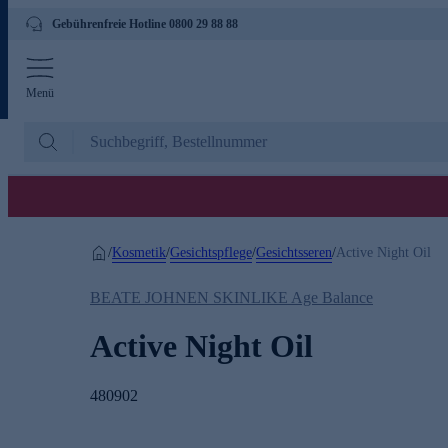
Gebührenfreie Hotline 0800 29 88 88
Menü
Kosmetik
Gesichtspflege
Gesichtsseren
/
/
/
/
Active Night Oil
BEATE JOHNEN SKINLIKE Age Balance
Active Night Oil
480902