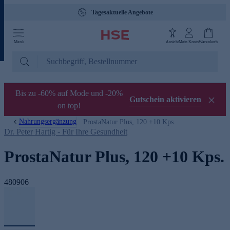
Tagesaktuelle Angebote
Menü
Ansicht
Mein Konto
Warenkorb
Bis zu -60% auf Mode und -20%
Gutschein aktivieren
on top!
Nahrungsergänzung
ProstaNatur Plus, 120 +10 Kps.
Dr. Peter Hartig - Für Ihre Gesundheit
ProstaNatur Plus, 120 +10 Kps.
480906