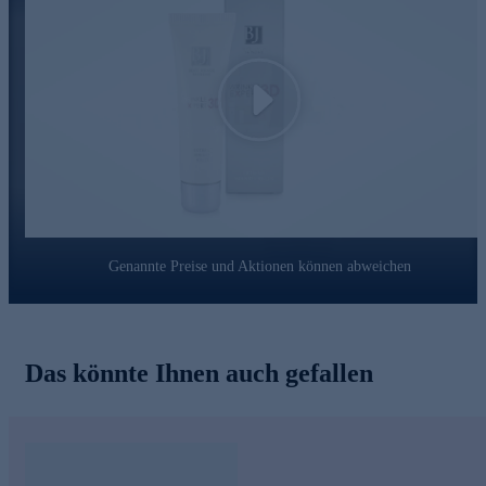
Liftonin®-Xpress
Intensiver, sofort spürbarer Straffungseffekt mit lang
anhaltender Wirkung
Reduziert verschiedenste Falten messbar und sichtbar
Play
Glättet die Augenpartie um bis zu 74 % innerhalb einer
Stunde (getestet an 31 Probanden)
Matrixyl® Morphomics™
Repariert defekte Zellbrücken und stärkt die Hautstruktur
Reduziert vertikale Falten (Zornes-, Marionetten- und
Nasolabialfalten) sowie Krähenfüße
Genannte Preise und Aktionen können abweichen
Vermindert Faltenvolumen um bis zu 99 %, Faltenlänge um
bis zu 92 %
Reduziert Hautrauigkeit und Faltenoberfläche deutlich
Jetzt bequem online sichern.
Das könnte Ihnen auch gefallen