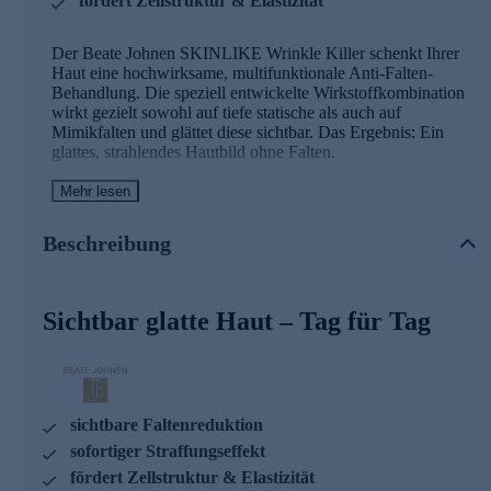
fördert Zellstruktur & Elastizität
Der Beate Johnen SKINLIKE Wrinkle Killer schenkt Ihrer
Haut eine hochwirksame, multifunktionale Anti-Falten-
Behandlung. Die speziell entwickelte Wirkstoffkombination
wirkt gezielt sowohl auf tiefe statische als auch auf
Mimikfalten und glättet diese sichtbar. Das Ergebnis: Ein
glattes, strahlendes Hautbild ohne Falten.
Mehr lesen
Die Hauptinhaltsstoffe und ihre Wirkweisen
TriPep WR
Beschreibung
Synthetisches Peptid zur Minimierung der
Muskelkontraktion
Sichtbar glatte Haut – Tag für Tag
Sichtbare und langanhaltende Faltenreduktion
Glättet merklich das Hautrelief und sorgt für optischen
Soforteffekt bei Expressionsfalten
Entspannt spürbar die Gesichtsmuskulatur
Vitamin E & Reparin
sichtbare Faltenreduktion
Antioxidativer Schutz vor freien Radikalen
sofortiger Straffungseffekt
Unterstützt die Hautregeneration und stärkt die
fördert Zellstruktur & Elastizität
natürliche Barriere