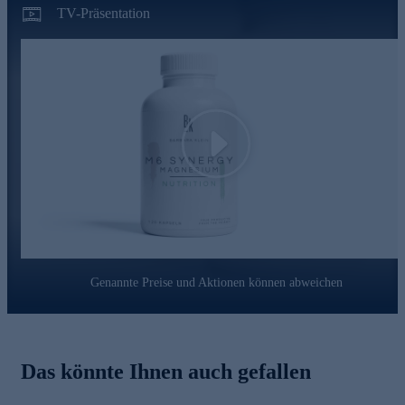
styletics by Barbara steht für ein holistisches Konzept -
TV-Präsentation
ausgewogene Ernährung, Bewegung und Wohlbefinden. Die
Nutrition Produkte vereinen absolute Qualität, höchste
Effizienz und perfekte Abstimmung aller Roh- und
Inhaltsstoffe. Seit fast vier Jahrzehnten optimiert die Expertin
und Physiotherapeutin Barbara Klein mit großer Leidenschaft
das gesamtheitliche Wohlbefinden ihrer Kunden*innen durch
Fitness, Ideen rund um den Bereich Gesundheit & natürliche
Schönheit sowie durch viele kleine Helferlein im Bereich der
Play
Nahrungsergänzung.
Bestellen Sie gleich heute noch online.
Genannte Preise und Aktionen können abweichen
Das könnte Ihnen auch gefallen