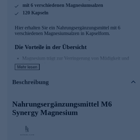
mit 6 verschiedenen Magnesiumsalzen
120 Kapseln
Hier erhalten Sie ein Nahrungsergänzungsmittel mit 6
verschiedenen Magnesiumsalzen in Kapselform.
Die Vorteile in der Übersicht
Magnesium trägt zur Verringerung von Müdigkeit und
Ermüdung bei
Mehr lesen
Magnesium unterstützt den normalen
Energiestoffwechsel
Magnesium hilft, das normale Elektrolytgleichgewicht zu
Beschreibung
erhalten
Magnesium fördert die normale Funktion des
Nervensystems
Nahrungsergänzungsmittel M6
Magnesium unterstützt die normale Muskelfunktion
Magnesium trägt zur normalen Proteinsynthese bei
Synergy Magnesium
Magnesium hilft, Knochen zu erhalten
Magnesium unterstützt die Zellteilung
Infos zu Barbara Klein