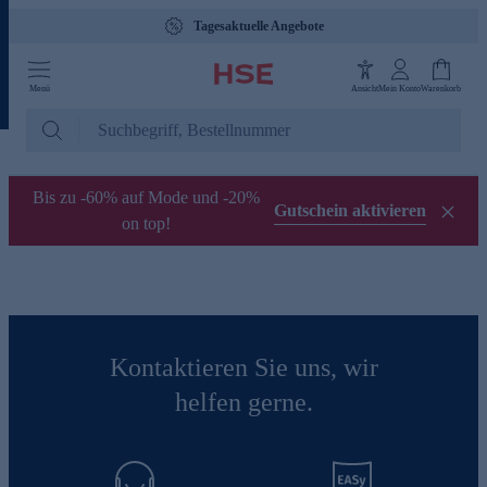
Tagesaktuelle Angebote
Menü
Ansicht
Mein Konto
Warenkorb
Bis zu -60% auf Mode und -20%
Gutschein aktivieren
on top!
Kontaktieren Sie uns, wir
helfen gerne.