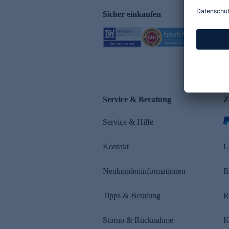
Sicher einkaufen
Service & Beratung
Z
Service & Hilfe
Kontakt
L
Neukundeninformationen
R
Tipps & Beratung
R
Storno & Rücknahme
K