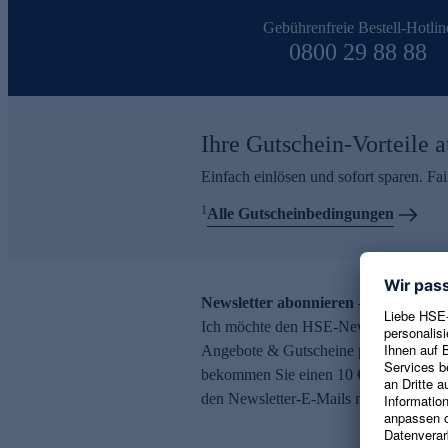
Gebührenfreie Bestell-Hotlin
0800 29 88 88
Ihre Gutschein-Vorteile a
Einfach einlösen und sofort sparen. F
1
Alle Gutscheinbedingungen
Newsletter abonnieren – 10 € Gutsch
Ich möchte den HSE-Newsletter abonni
Angebote & Gutscheine per E-Mail erh
bekommen Sie einen 10 € Gutschein. Ei
den Newsletter-E-Mails möglich.