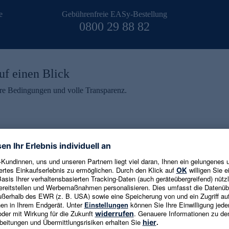
e
Gebührenfreie EASy-Bestellung
0800 29 88 82
uf einen Blick
aire Bedingungen und volle Transparenz.
ein erhalten
eren und aktuelle Trends,
E-Mail-Adresse eingeben
alten. Als Dankeschön
ne Abmeldung ist jederzeit in
Es gelten die
Datenschutzrichtlinien
un