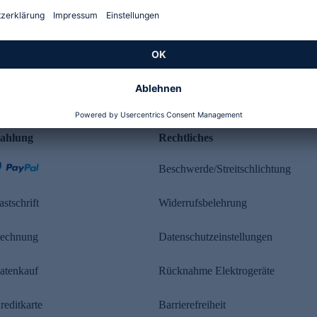
Kundenbewertung
ahlung
Rechtliches
Beschwerde/Streitschlichtung
astschrift
Widerrufsbelehrung
echnung
Datenschutzeinstellungen
atenkauf
Rücknahme Elektrogeräte
reditkarte
Barrierefreiheit