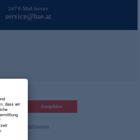
24/7 E-Mail-Service
service@hse.at
Anmelden
d die
Gutscheinbedingungen