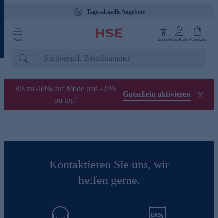
Tagesaktuelle Angebote
Menü
Ansicht
Mein Konto
Warenkorb
Bis zu -60% auf Mode und -20%
Gutschein aktivieren
on top!
Kontaktieren Sie uns, wir
helfen gerne.