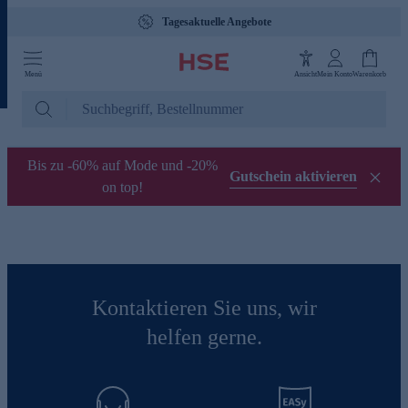
Tagesaktuelle Angebote
Menü
Ansicht
Mein Konto
Warenkorb
Bis zu -60% auf Mode und -20%
Gutschein aktivieren
on top!
Kontaktieren Sie uns, wir
helfen gerne.