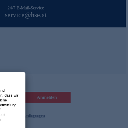
24/7 E-Mail-Service
service@hse.at
Anmelden
d die
Gutscheinbedingungen