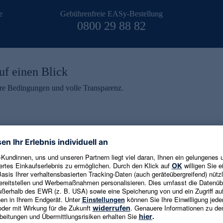
e
Gebührenfreie EASy-Bestellung
0800 29 88 82
uf einen Blick
aire Bedingungen und volle Transparenz.
ein erhalten
eren und aktuelle Trends,
E-Mail-Adresse eingeben
alten. Als Dankeschön
ne Abmeldung ist jederzeit in
Es gelten die
Datenschutzrichtlinien
un