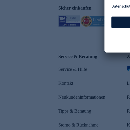
Sicher einkaufen
Service & Beratung
Z
Service & Hilfe
Kontakt
L
Neukundeninformationen
R
Tipps & Beratung
R
Storno & Rücknahme
K