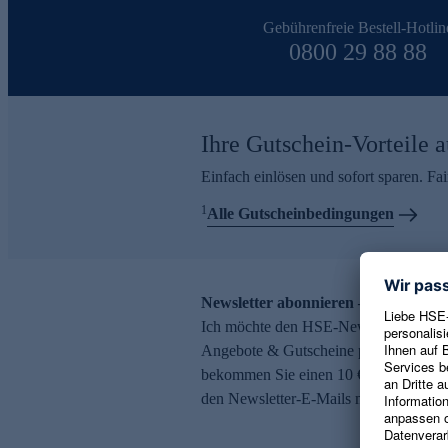
Gebührenfreie Bestell-Hotlin
0800 29 88 88
Ihre Gutschein-Vorteile a
Einfach einlösen und sofort sparen. F
1
Alle Gutscheinbedingungen
Newsletter abonnieren – 10 € Gutsch
Ich möchte den HSE-Newsletter abonni
Angebote & Gutscheine per E-Mail erh
bekommen Sie einen 10 € Gutschein. Ei
den Newsletter-E-Mails möglich.