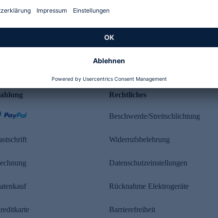
Kundenbewertung
ahlung
Rechtliches
Beschwerde/Streitschlichtung
astschrift
Widerrufsbelehrung
echnung
Datenschutzeinstellungen
atenkauf
Rücknahme Elektrogeräte
reditkarte
Barrierefreiheit