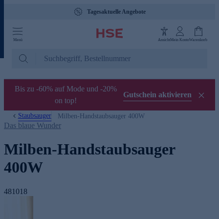
Tagesaktuelle Angebote
Menü
Ansicht
Mein Konto
Warenkorb
Bis zu -60% auf Mode und -20%
Gutschein aktivieren
on top!
Staubsauger
Milben-Handstaubsauger 400W
Das blaue Wunder
Milben-Handstaubsauger
400W
481018