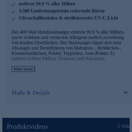
• 3 Stufen Zyklonen-Filtersystem
entfernt 99,9 % aller Milben
• Digitaldisplay mit Modi-Anzeige
3.500 Umdrehungen/min rotierende Bürste
• Leicht zu entleeren
• HEPA Filter waschbar
Ultraschallfunktion & sterilisierendes UV-C-Licht
Für ein hygienisch sauberes Zuhause jetzt bequem
Der 400 Watt Handstaubsauger entfernt 99,9 % aller Milben,
online bestellen.
sowie sichtbare und versteckte Allergene endlich zuverlässig
von textilen Oberflächen. Der Staubsauger eignet sich zum
Absaugen und Desinfizieren von Matratzen- , Bettdecken-,
Kissenoberflächen, Polster, Teppichen, Auto-Polster. Er
entfernt sichtbar Milben, Tierhaare und Hausstaub.
Das kann Ihr neuer Milben-Handstaubsauger
Mehr lesen
• Entfernt sichtbare und verstecke Allergene
• 500 ml Kapazität Behälter
• Leistung Max. 400 W
Maße & Details
• 5 m Kabellänge
• 3.500 Umdrehungen/min rotierende Bürste
• Entfernt 99,9 % aller Milben
• Ultraschall-Funktion
• 55°C Wärme Funktion
• UV-C-Licht sterilisiert 270 NM UV Wellenlänge
Produktvideos
• Mit HEPA Filter
2
Video
• 2- Kammer-Filtersystem