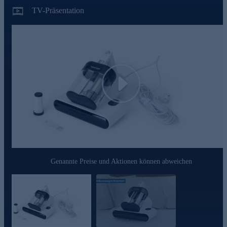
• 3 Stufen Zyklonen-Filtersystem
TV-Präsentation
• Digitaldisplay mit Modi-Anzeige
• Leicht zu entleeren
• HEPA Filter waschbar
Für ein hygienisch sauberes Zuhause jetzt bequem online
bestellen.
Play
Genannte Preise und Aktionen können abweichen