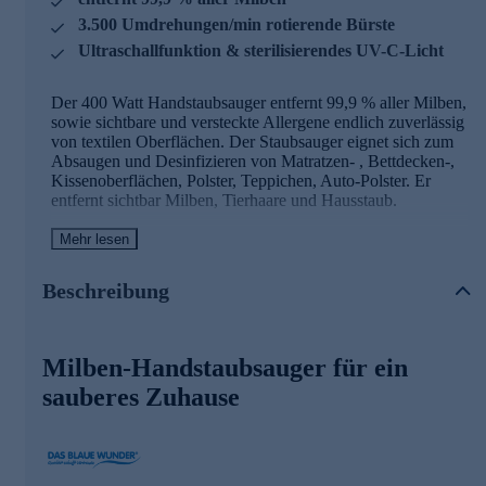
3.500 Umdrehungen/min rotierende Bürste
Ultraschallfunktion & sterilisierendes UV-C-Licht
Der 400 Watt Handstaubsauger entfernt 99,9 % aller Milben,
sowie sichtbare und versteckte Allergene endlich zuverlässig
von textilen Oberflächen. Der Staubsauger eignet sich zum
Absaugen und Desinfizieren von Matratzen- , Bettdecken-,
Kissenoberflächen, Polster, Teppichen, Auto-Polster. Er
entfernt sichtbar Milben, Tierhaare und Hausstaub.
Das kann Ihr neuer Milben-Handstaubsauger
Mehr lesen
• Entfernt sichtbare und verstecke Allergene
Beschreibung
• 500 ml Kapazität Behälter
• Leistung Max. 400 W
• 5 m Kabellänge
• 3.500 Umdrehungen/min rotierende Bürste
Milben-Handstaubsauger für ein
• Entfernt 99,9 % aller Milben
• Ultraschall-Funktion
sauberes Zuhause
• 55°C Wärme Funktion
• UV-C-Licht sterilisiert 270 NM UV Wellenlänge
• Mit HEPA Filter
• 2- Kammer-Filtersystem