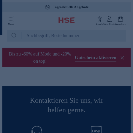
Tagesaktuelle Angebote
Menü
Ansicht
Mein Konto
Warenkorb
Bis zu -60% auf Mode und -20%
Gutschein aktivieren
on top!
Kontaktieren Sie uns, wir
helfen gerne.