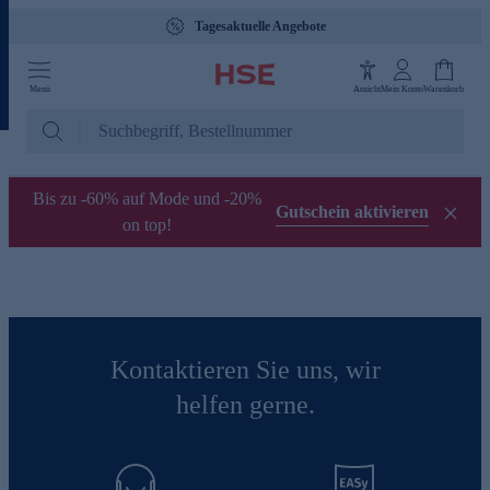
Tagesaktuelle Angebote
Menü
Ansicht
Mein Konto
Warenkorb
Bis zu -60% auf Mode und -20%
Gutschein aktivieren
on top!
Kontaktieren Sie uns, wir
helfen gerne.