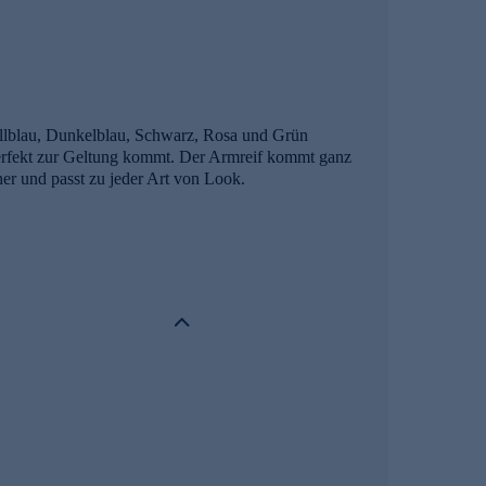
 Hellblau, Dunkelblau, Schwarz, Rosa und Grün
 perfekt zur Geltung kommt. Der Armreif kommt ganz
her und passt zu jeder Art von Look.
 strengsten Prüfprozessen unterzogen. Unter
delmetallkontrollgesetzgebung.