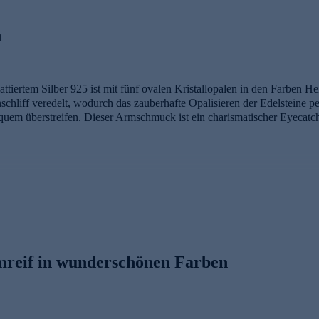
t
lattiertem Silber 925 ist mit fünf ovalen Kristallopalen in den Farben
schliff veredelt, wodurch das zauberhafte Opalisieren der Edelsteine
equem überstreifen. Dieser Armschmuck ist ein charismatischer Eyecatc
uckwaren von unserer Qualitätssicherung und seitens des Lieferanten
sse Prüfungen auf Konformität mit den Bestimmungen der Schweizer E
ellen Sie jetzt bequem online.
rmreif in wunderschönen Farben