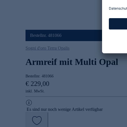
Bestellnr. 481066
Sogni d'oro Terra Opalis
Armreif mit Multi Opal
Bestellnr.
481066
€ 229,00
inkl. MwSt.
Es sind nur noch wenige Artikel verfügbar