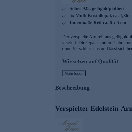
Silber 925, gelbgoldplattiert
5x Multi Kristallopal, ca. 1,36 c
Innenmaße Reif ca. 6 x 5 cm
Der verspielte Armreif aus gelbgoldp
verziert. Die Opale sind im Cabochon
ohne Verschluss aus und lässt sich b
Wir setzen auf Qualität
Aus diesem Grund werden unsere Schm
Mehr lesen
anderem beinhalten unsere Prüfproze
Beschreibung
Nutzen Sie die Gelegenheit und best
Verspielter Edelstein-A