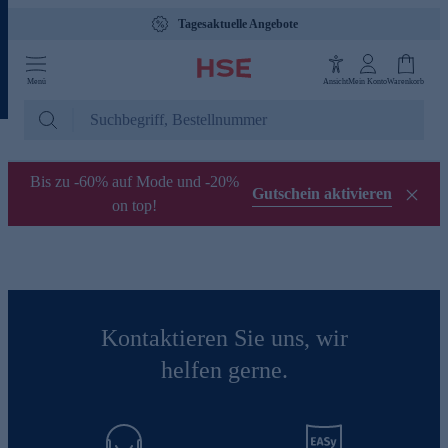
Tagesaktuelle Angebote
Menü
Ansicht
Mein Konto
Warenkorb
Bis zu -60% auf Mode und -20%
Gutschein aktivieren
on top!
Kontaktieren Sie uns, wir
helfen gerne.