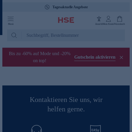
Tagesaktuelle Angebote
Menü
Ansicht
Mein Konto
Warenkorb
Bis zu -60% auf Mode und -20%
Gutschein aktivieren
on top!
Kontaktieren Sie uns, wir
helfen gerne.