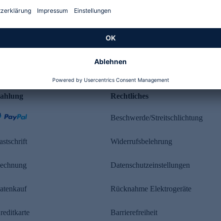
Kundenbewertung
ahlung
Rechtliches
Beschwerde/Streitschlichtung
astschrift
Widerrufsbelehrung
echnung
Datenschutzeinstellungen
atenkauf
Rücknahme Elektrogeräte
reditkarte
Barrierefreiheit