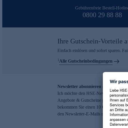
Gebührenfreie Bestell-Hotlin
0800 29 88 88
Ihre Gutschein-Vorteile a
Einfach einlösen und sofort sparen. F
1
Alle Gutscheinbedingungen
Newsletter abonnieren – 10 € Gutsch
Ich möchte den HSE-Newsletter abonni
Angebote & Gutscheine per E-Mail erh
bekommen Sie einen 10 € Gutschein. Ei
den Newsletter-E-Mails möglich.