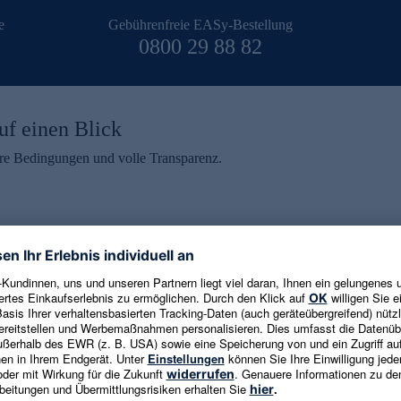
e
Gebührenfreie EASy-Bestellung
0800 29 88 82
uf einen Blick
aire Bedingungen und volle Transparenz.
ein erhalten
eren und aktuelle Trends,
E-Mail-Adresse eingeben
alten. Als Dankeschön
ne Abmeldung ist jederzeit in
Es gelten die
Datenschutzrichtlinien
un