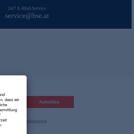
24/7 E-Mail-Service
service@hse.at
Anmelden
d die
Gutscheinbedingungen