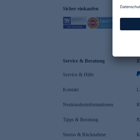
Sicher einkaufen
Service & Beratung
Z
Service & Hilfe
Kontakt
L
Neukundeninformationen
R
Tipps & Beratung
R
Storno & Rücknahme
K