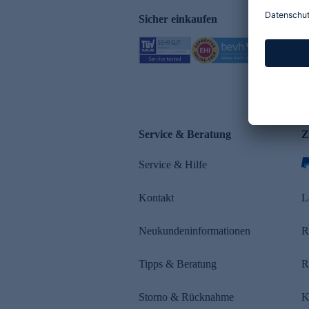
Sicher einkaufen
Service & Beratung
Z
Service & Hilfe
Kontakt
L
Neukundeninformationen
R
Tipps & Beratung
R
Storno & Rücknahme
K