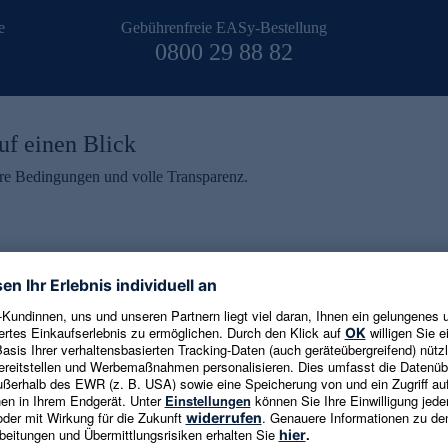
e
Gebührenfreie EASy-Bestellung
0800 29 88 82
uf einen Blick
aire Bedingungen und volle Transparenz.
ein erhalten
eren und aktuelle Trends,
E-Mail-Adresse eingeben
alten. Als Dankeschön
ne Abmeldung ist jederzeit in
Es gelten die
Datenschutzrichtlinien
un