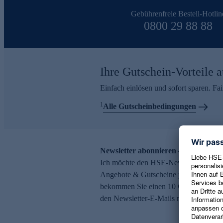
Gebührenfreie Bestell-Hotlin
0800 29 88 88
Ihre Gutschein-Vorteile a
Einfach einlösen und sofort sparen. F
1
Alle Gutscheinbedingungen
Newsletter abonnieren – 10 € Gutsch
Ich möchte den HSE-Newsletter abonni
Angebote & Gutscheine per E-Mail erh
bekommen Sie einen 10 € Gutschein. Ei
den Newsletter-E-Mails möglich.