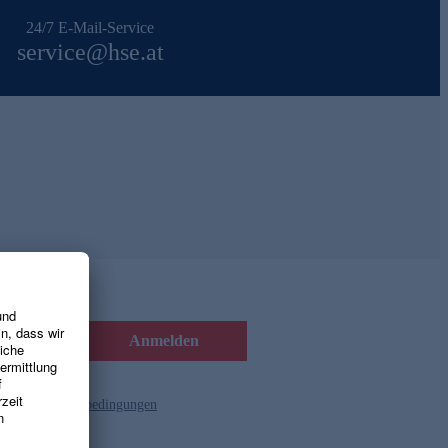
24/7 E-Mail-Service
service@hse.at
Anmelden
d die
Gutscheinbedingungen