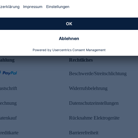
Kundenbewertung
ahlung
Rechtliches
Beschwerde/Streitschlichtung
astschrift
Widerrufsbelehrung
echnung
Datenschutzeinstellungen
atenkauf
Rücknahme Elektrogeräte
reditkarte
Barrierefreiheit