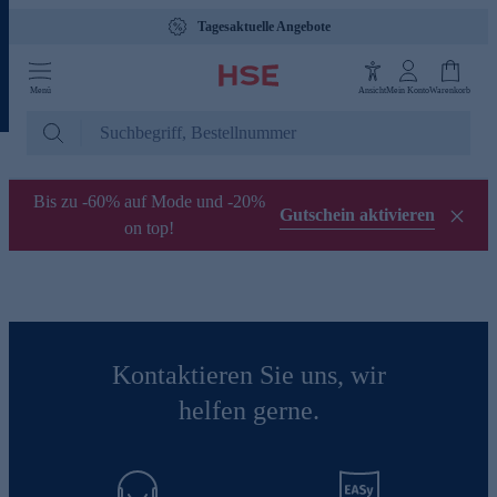
Tagesaktuelle Angebote
Menü
Ansicht
Mein Konto
Warenkorb
Bis zu -60% auf Mode und -20%
Gutschein aktivieren
on top!
Kontaktieren Sie uns, wir
helfen gerne.